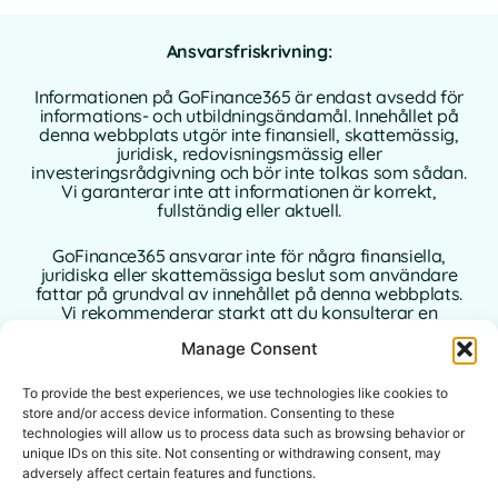
Ansvarsfriskrivning:
Informationen på GoFinance365 är endast avsedd för
informations- och utbildningsändamål. Innehållet på
denna webbplats utgör inte finansiell, skattemässig,
juridisk, redovisningsmässig eller
investeringsrådgivning och bör inte tolkas som sådan.
Vi garanterar inte att informationen är korrekt,
fullständig eller aktuell.
GoFinance365 ansvarar inte för några finansiella,
juridiska eller skattemässiga beslut som användare
fattar på grundval av innehållet på denna webbplats.
Vi rekommenderar starkt att du konsulterar en
kvalificerad och auktoriserad professionell rådgivare i
Manage Consent
ditt hemland innan du fattar några beslut som rör dina
personliga eller affärsmässiga finanser.
To provide the best experiences, we use technologies like cookies to
Användning av denna webbplats innebär att du
store and/or access device information. Consenting to these
accepterar denna ansvarsfriskrivning i sin helhet.
technologies will allow us to process data such as browsing behavior or
Varken GoFinance365 eller dess författare eller
unique IDs on this site. Not consenting or withdrawing consent, may
bidragsgivare tar något ansvar för direkta, indirekta
adversely affect certain features and functions.
eller följdskador som uppstår till följd av