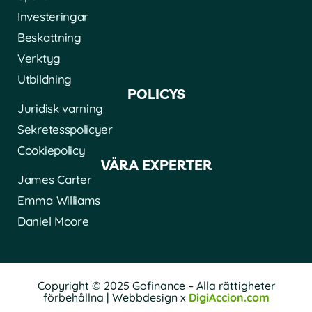
Investeringar
Beskattning
Verktyg
Utbildning
POLICYS
Juridisk varning
Sekretesspolicyer
Cookiepolicy
VÅRA EXPERTER
James Carter
Emma Williams
Daniel Moore
Copyright © 2025 Gofinance – Alla rättigheter
förbehållna | Webbdesign x
DigiAccion.com