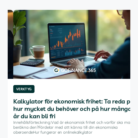
VERKTYG
VE
Kalkylator för ekonomisk frihet: Ta reda på
De
hur mycket du behöver och på hur många
av
år du kan bli fri
Inne
inve
Innehållsförteckning:Vad är ekonomisk frihet och varför ska man
rådg
beräkna den?Fördelar med att känna till din ekonomiska
å
pro
oberoendeHur fungerar en onlinekalkylator