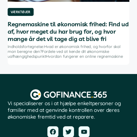
VÆRKTØJER
VÆ
af
Regnemaskine til økonomisk frihed: Find ud
De
af, hvor meget du har brug for, og hvor
in
mange år det vil tage dig at blive fri
g
Indh
ng i
inve
Indholdsfortegnelse:Hvad er økonomisk frihed, og hvorfor skal
fina
man beregne den?Fordele ved at kende dit økonomiske
sof
uafhængighedspunktHvordan fungerer en online regnemaskine
Vi specialiserer os i at hjælpe enkeltpersoner og
familier med at genvinde kontrollen over deres
økonomiske fremtid ved at reparere.