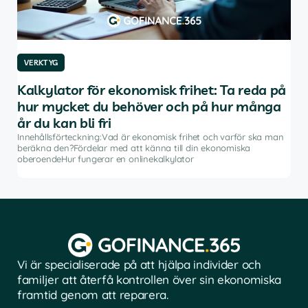
VERKTYG
VE
Kalkylator för ekonomisk frihet: Ta reda på
De
hur mycket du behöver och på hur många
av
år du kan bli fri
Inne
inve
Innehållsförteckning:Vad är ekonomisk frihet och varför ska man
rådg
beräkna den?Fördelar med att känna till din ekonomiska
å
pro
oberoendeHur fungerar en onlinekalkylator
Vi är specialiserade på att hjälpa individer och
familjer att återfå kontrollen över sin ekonomiska
framtid genom att reparera.