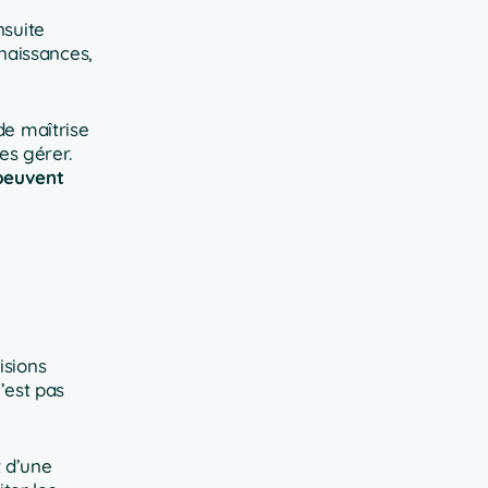
nsuite
naissances,
de maîtrise
es gérer.
peuvent
isions
’est pas
 d’une