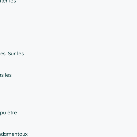
ter les
es. Sur les
s les
 pu être
 fondamentaux