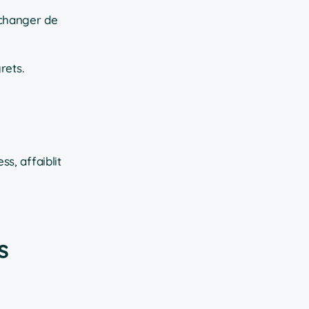
 changer de
rets.
s, affaiblit
s