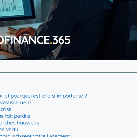
r et pourquoi est-elle si importante ?
nvestissement
crise
s fait perdre
marchés haussiers
ne vertu
s obscurcissent votre jugement