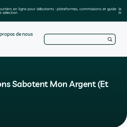
ourtiers en ligne pour débutants : plateformes, commissions et guide
les m
e sélection
ils e
propos de nous
ions Sabotent Mon Argent (Et