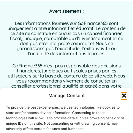
Avertissement :
Les informations fournies sur GoFinance365 sont
uniquement à titre informatif et éducatif. Le contenu de
ce site ne constitue en aucun cas un conseil financier,
fiscal, juridique, comptable ou d’investissement et ne
doit pas être interprété comme tel. Nous ne
garantissons pas l’exactitude, l’exhaustivité ou
l’actualité des informations fournies.
GoFinance365 n’est pas responsable des décisions
financières, juridiques ou fiscales prises par les
utilisateurs sur la base du contenu de ce site web. Nous
vous recommandons vivement de consulter un
conseiller professionnel qualifié et agréé dans votre
pays de résidence avant de prendre toute décision
Manage Consent
concernant vos finances personnelles ou
professionnelles.
To provide the best experiences, we use technologies like cookies to
L’utilisation de ce site web implique l’acceptation sans
store and/or access device information. Consenting to these
réserve de la présente clause de non-responsabilité. Ni
technologies will allow us to process data such as browsing behavior or
GoFinance365, ni ses auteurs ou contributeurs
unique IDs on this site. Not consenting or withdrawing consent, may
n’assument aucune responsabilité pour les dommages
adversely affect certain features and functions.