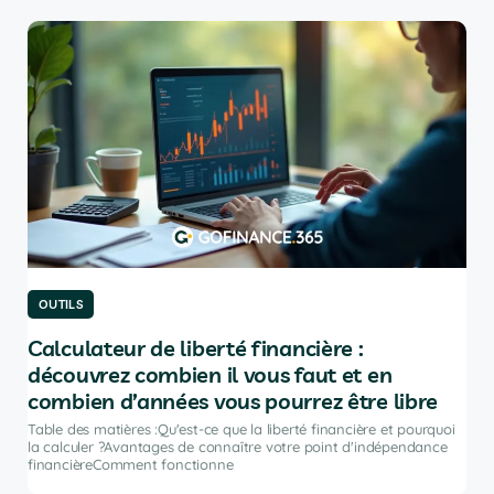
OUTILS
OU
Calculateur de liberté financière :
Le
découvrez combien il vous faut et en
po
combien d’années vous pourrez être libre
Tabl
port
Table des matières :Qu'est-ce que la liberté financière et pourquoi
ir
inve
la calculer ?Avantages de connaître votre point d'indépendance
financièreComment fonctionne