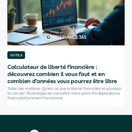
OUTILS
OU
Calculateur de liberté financière :
Le
découvrez combien il vous faut et en
po
combien d’années vous pourrez être libre
Tabl
port
Table des matières :Qu'est-ce que la liberté financière et pourquoi
ir
inve
la calculer ?Avantages de connaître votre point d'indépendance
financièreComment fonctionne