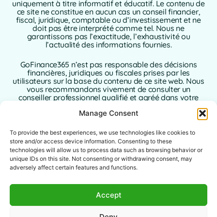
uniquement à titre informatif et éducatif. Le contenu de
ce site ne constitue en aucun cas un conseil financier,
fiscal, juridique, comptable ou d’investissement et ne
doit pas être interprété comme tel. Nous ne
garantissons pas l’exactitude, l’exhaustivité ou
l’actualité des informations fournies.
GoFinance365 n’est pas responsable des décisions
financières, juridiques ou fiscales prises par les
utilisateurs sur la base du contenu de ce site web. Nous
vous recommandons vivement de consulter un
conseiller professionnel qualifié et agréé dans votre
pays de résidence avant de prendre toute décision
Manage Consent
concernant vos finances personnelles ou
professionnelles.
To provide the best experiences, we use technologies like cookies to
L’utilisation de ce site web implique l’acceptation sans
store and/or access device information. Consenting to these
réserve de la présente clause de non-responsabilité. Ni
technologies will allow us to process data such as browsing behavior or
GoFinance365, ni ses auteurs ou contributeurs
unique IDs on this site. Not consenting or withdrawing consent, may
n’assument aucune responsabilité pour les dommages
adversely affect certain features and functions.
directs, indirects ou consécutifs résultant de l’utilisation
des informations fournies.
Accept
Ce site web est destiné à un public international. Les
outils ou conseils proposés peuvent ne pas s’appliquer
Deny