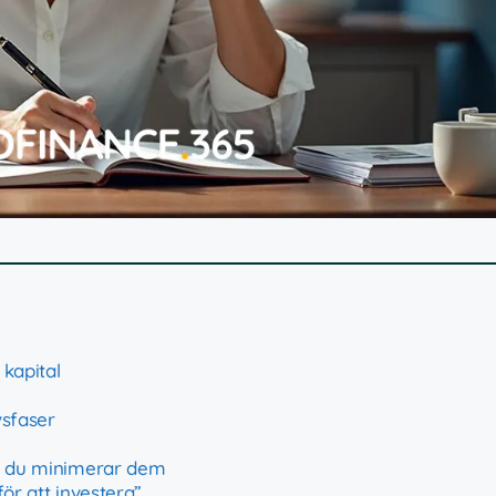
kapital
vsfaser
ur du minimerar dem
för att investera”