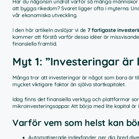
Har du någonsin undrat varför så många människor ald
att bygga rikedom? Svaret ligger ofta i myterna. Un
vår ekonomiska utveckling.
I den här artikeln avslöjar vi de
7 farligaste invester
kommer att förstå varför dessa idéer är missvisande 
finansiella framtid.
Myt 1: ”Investeringar är 
Många tror att investeringar är något som bara är t
mycket viktigare faktor än själva startkapitalet.
Idag finns det finansiella verktyg och plattformar so
mikroinvesteringsappar. Att börja med lite kapital är 
Varför vem som helst kan bör
Automatiserade indexfonder ger dig bred dive