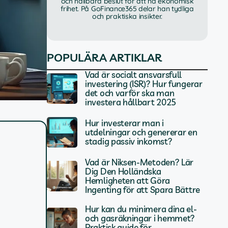
och hållbara beslut för att nå ekonomisk
frihet. På GoFinance365 delar han tydliga
och praktiska insikter.
POPULÄRA ARTIKLAR
Vad är socialt ansvarsfull
investering (ISR)? Hur fungerar
det och varför ska man
investera hållbart 2025
Hur investerar man i
utdelningar och genererar en
stadig passiv inkomst?
Vad är Niksen-Metoden? Lär
Dig Den Holländska
Hemligheten att Göra
Ingenting för att Spara Bättre
Hur kan du minimera dina el-
och gasräkningar i hemmet?
Praktisk guide för