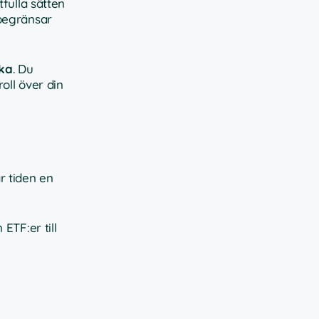
fulla sätten
 begränsar
ika
. Du
oll över din
r tiden en
ETF:er till