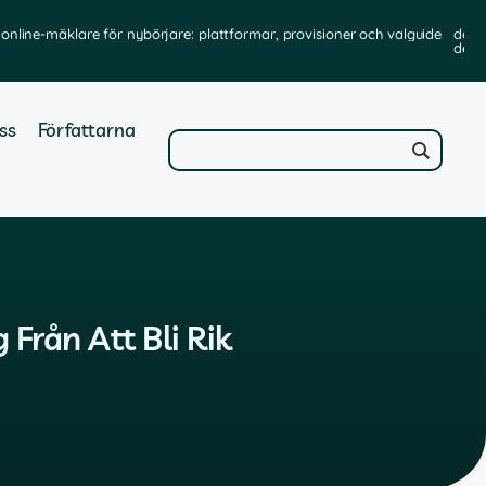
online-mäklare för nybörjare: plattformar, provisioner och valguide
de b
de t
ss
Författarna
Från Att Bli Rik