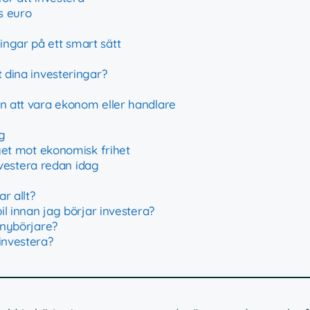
s euro
ngar på ett smart sätt
t dina investeringar?
an att vara ekonom eller handlare
g
eget mot ekonomisk frihet
vestera redan idag
r allt?
il innan jag börjar investera?
 nybörjare?
investera?