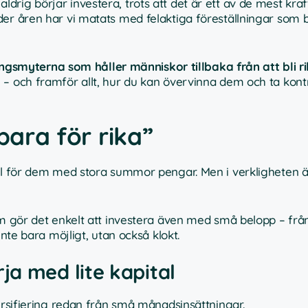
rig börjar investera, trots att det är ett av de mest kraft
der åren har vi matats med felaktiga föreställningar som
ingsmyterna som håller människor tillbaka från att bli r
– och framför allt, hur du kan övervinna dem och ta kontr
bara för rika”
ill för dem med stora summor pengar. Men i verkligheten ä
m gör det enkelt att investera även med små belopp – från 
inte bara möjligt, utan också klokt.
ja med lite kapital
rsifiering redan från små månadsinsättningar.