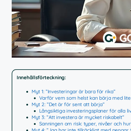
Innehållsförteckning:
Myt 1: ”Investeringar är bara för rika”
Varför vem som helst kan börja med lite 
Myt 2: ”Det är för sent att börja”
Långsiktiga investeringsplaner för alla li
Myt 3: ”Att investera är mycket riskabelt”
Sanningen om risk: typer, nivåer och h
Myt 4: ”Jag har inte tillräckligt med pengar 