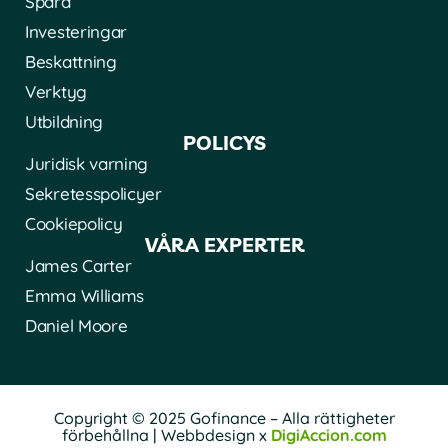
Spara
Investeringar
Beskattning
Verktyg
Utbildning
POLICYS
Juridisk varning
Sekretesspolicyer
Cookiepolicy
VÅRA EXPERTER
James Carter
Emma Williams
Daniel Moore
Copyright © 2025 Gofinance – Alla rättigheter
förbehållna | Webbdesign x
DigiAccion.com