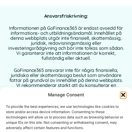
Ansvarsfriskrivning:
Informationen på GoFinance365 är endast avsedd för
informations- och utbildningsändamål. Innehållet på
denna webbplats utgör inte finansiell, skattemässig,
juridisk, redovisningsmässig eller
investeringsrådgivning och bör inte tolkas som sådan.
Vi garanterar inte att informationen är korrekt,
fullständig eller aktuell.
GoFinance365 ansvarar inte för några finansiella,
juridiska eller skattemässiga beslut som användare
fattar på grundval av innehållet på denna webbplats.
Vi rekommenderar starkt att du konsulterar en
kvalificerad och auktoriserad professionell rådgivare i
Manage Consent
ditt hemland innan du fattar några beslut som rör dina
personliga eller affärsmässiga finanser.
To provide the best experiences, we use technologies like cookies to
Användning av denna webbplats innebär att du
store and/or access device information. Consenting to these
accepterar denna ansvarsfriskrivning i sin helhet.
technologies will allow us to process data such as browsing behavior or
Varken GoFinance365 eller dess författare eller
unique IDs on this site. Not consenting or withdrawing consent, may
bidragsgivare tar något ansvar för direkta, indirekta
adversely affect certain features and functions.