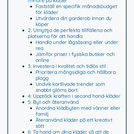
mindre på kläder
Fastställ en specifik månadsbudget
för kläder
Utvärdera din garderob innan du
köper
2: Utnyttja de perfekta tillfällena och
platserna för att handla
Handla under lågsäsong eller under
rea
Jämför priser i fysiska butiker och
online
3: Investera i kvalitet och tidlös stil
Prioritera mångsidiga och hållbara
plagg
Undvik kortlivade trender som
snabbt glöms bort
4: Upptäck kraften i second hand-kläder
5: Byt och återanvänd
Anordna klädbyten med vänner eller
familj
Återanvänd kläder på ett kreativt
sätt
6: Ta hand om dina kläder så att de