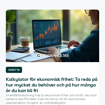
VERKTYG
VE
Kalkylator för ekonomisk frihet: Ta reda på
De
hur mycket du behöver och på hur många
av
år du kan bli fri
Inne
inve
Innehållsförteckning:Vad är ekonomisk frihet och varför ska man
rådg
beräkna den?Fördelar med att känna till din ekonomiska
å
pro
oberoendeHur fungerar en onlinekalkylator