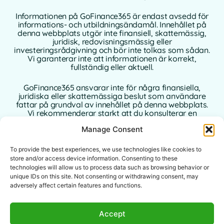
Informationen på GoFinance365 är endast avsedd för
informations- och utbildningsändamål. Innehållet på
denna webbplats utgör inte finansiell, skattemässig,
juridisk, redovisningsmässig eller
investeringsrådgivning och bör inte tolkas som sådan.
Vi garanterar inte att informationen är korrekt,
fullständig eller aktuell.
GoFinance365 ansvarar inte för några finansiella,
juridiska eller skattemässiga beslut som användare
fattar på grundval av innehållet på denna webbplats.
Vi rekommenderar starkt att du konsulterar en
kvalificerad och auktoriserad professionell rådgivare i
Manage Consent
ditt hemland innan du fattar några beslut som rör dina
personliga eller affärsmässiga finanser.
To provide the best experiences, we use technologies like cookies to
Användning av denna webbplats innebär att du
store and/or access device information. Consenting to these
accepterar denna ansvarsfriskrivning i sin helhet.
technologies will allow us to process data such as browsing behavior or
Varken GoFinance365 eller dess författare eller
unique IDs on this site. Not consenting or withdrawing consent, may
bidragsgivare tar något ansvar för direkta, indirekta
adversely affect certain features and functions.
eller följdskador som uppstår till följd av
användningen av den information som tillhandahålls.
Accept
Denna webbplats är avsedd för en global publik. De