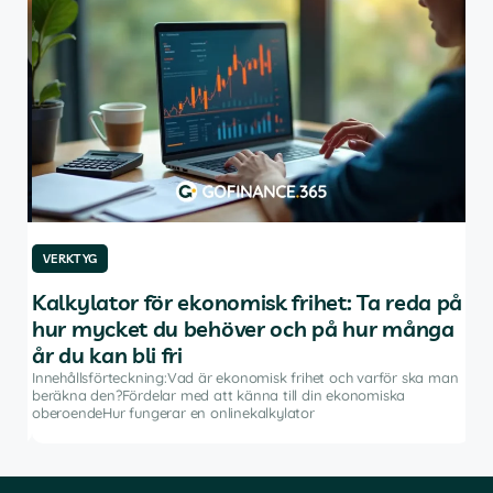
VERKTYG
VE
Kalkylator för ekonomisk frihet: Ta reda på
De
hur mycket du behöver och på hur många
av
år du kan bli fri
Inne
inve
Innehållsförteckning:Vad är ekonomisk frihet och varför ska man
rådg
beräkna den?Fördelar med att känna till din ekonomiska
å
pro
oberoendeHur fungerar en onlinekalkylator