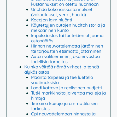
kustannukset on otettu huomioon
Unohda kokonaiskustannukset
(vakuutukset, verot, huolto)
Koeajon laiminlyönti
Käytettyjen autojen huoltohistoria ja
mekaaninen kunto
Impulssiostos tai tunteiden ohjaama
ostopäätös
Hinnan neuvottelematta jättäminen
tai tarjousten etsimättä jättäminen
Auton valitseminen, joka ei vastaa
todellisia tarpeitasi
Kuinka välttää nämä virheet ja tehdä
älykäs ostos
Määritä tarpeesi ja tee luettelo
vaatimuksista
Laadi kattava ja realistinen budjetti
Tutki markkinoita ja vertaa malleja ja
hintoja
Tee aina koeajo ja ammattilaisen
tarkastus
Opi neuvottelemaan hinnasta ja