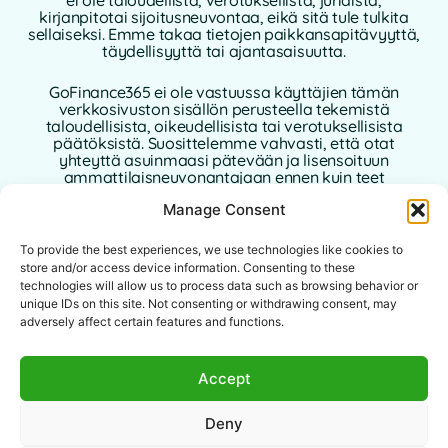
ei ole taloudellista, verotuksellista, juridista,
kirjanpitotai sijoitusneuvontaa, eikä sitä tule tulkita
sellaiseksi. Emme takaa tietojen paikkansapitävyyttä,
täydellisyyttä tai ajantasaisuutta.
GoFinance365 ei ole vastuussa käyttäjien tämän
verkkosivuston sisällön perusteella tekemistä
taloudellisista, oikeudellisista tai verotuksellisista
päätöksistä. Suosittelemme vahvasti, että otat
yhteyttä asuinmaasi pätevään ja lisensoituun
ammattilaisneuvonantajaan ennen kuin teet
henkilökohtaisia tai liiketoimintaan liittyviä
Manage Consent
taloudellisia päätöksiä.
To provide the best experiences, we use technologies like cookies to
Tämän verkkosivuston käyttö edellyttää tämän
vastuuvapauslausekkeen hyväksymistä.
store and/or access device information. Consenting to these
GoFinance365, sen kirjoittajat tai avustajat eivät ole
technologies will allow us to process data such as browsing behavior or
vastuussa mistään suorista, epäsuorista tai välillisistä
unique IDs on this site. Not consenting or withdrawing consent, may
vahingoista, jotka johtuvat sivustolla olevien tietojen
adversely affect certain features and functions.
käytöstä.
Tämä verkkosivusto on tarkoitettu
Accept
maailmanlaajuiselle yleisölle. Tarjotut työkalut tai
neuvot eivät välttämättä sovellu tai ole sallittuja
Deny
tietyissä lainkäyttöalueissa. Jokainen käyttäjä on
vastuussa sisällön laillisuuden, relevanssin ja