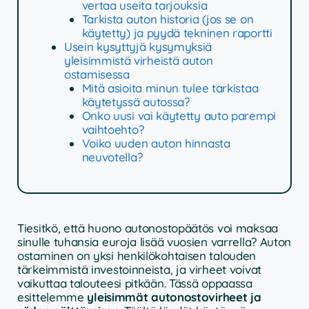
vertaa useita tarjouksia
Tarkista auton historia (jos se on
käytetty) ja pyydä tekninen raportti
Usein kysyttyjä kysymyksiä
yleisimmistä virheistä auton
ostamisessa
Mitä asioita minun tulee tarkistaa
käytetyssä autossa?
Onko uusi vai käytetty auto parempi
vaihtoehto?
Voiko uuden auton hinnasta
neuvotella?
Tiesitkö, että huono autonostopäätös voi maksaa
sinulle tuhansia euroja lisää vuosien varrella? Auton
ostaminen on yksi henkilökohtaisen talouden
tärkeimmistä investoinneista, ja virheet voivat
vaikuttaa talouteesi pitkään. Tässä oppaassa
esittelemme
yleisimmät autonostovirheet ja