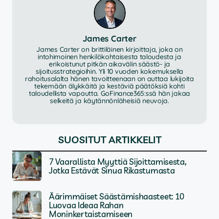
James Carter
James Carter on brittiläinen kirjoittaja, joka on
intohimoinen henkilökohtaisesta taloudesta ja
erikoistunut pitkän aikavälin säästö- ja
sijoitusstrategioihin. Yli 10 vuoden kokemuksella
rahoitusalalta hänen tavoitteenaan on auttaa lukijoita
tekemään älykkäitä ja kestäviä päätöksiä kohti
taloudellista vapautta. GoFinance365:ssä hän jakaa
selkeitä ja käytännönläheisiä neuvoja.
SUOSITUT ARTIKKELIT
7 Vaarallista Myyttiä Sijoittamisesta,
Jotka Estävät Sinua Rikastumasta
Äärimmäiset Säästämishaasteet: 10
Luovaa Ideaa Rahan
Moninkertaistamiseen