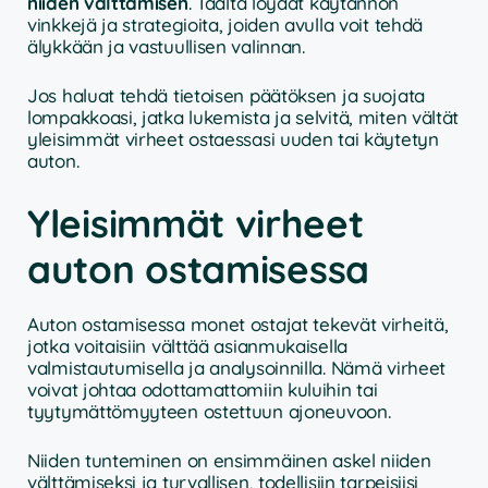
niiden välttämisen
. Täältä löydät käytännön
vinkkejä ja strategioita, joiden avulla voit tehdä
älykkään ja vastuullisen valinnan.
Jos haluat tehdä tietoisen päätöksen ja suojata
lompakkoasi, jatka lukemista ja selvitä, miten vältät
yleisimmät virheet ostaessasi uuden tai käytetyn
auton.
Yleisimmät virheet
auton ostamisessa
Auton ostamisessa monet ostajat tekevät virheitä,
jotka voitaisiin välttää asianmukaisella
valmistautumisella ja analysoinnilla. Nämä virheet
voivat johtaa odottamattomiin kuluihin tai
tyytymättömyyteen ostettuun ajoneuvoon.
Niiden tunteminen on ensimmäinen askel niiden
välttämiseksi ja turvallisen, todellisiin tarpeisiisi