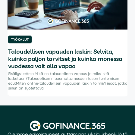
TYÖKALUT
TY
Taloudellisen vapauden laskin: Selvitä,
Pa
kuinka paljon tarvitset ja kuinka monessa
Sisä
autt
vuodessa voit olla vapaa
ohje
Sisällysluettelo:Mikä on taloudellinen vapaus ja miksi sitä
salk
lasketaan?Taloudellisen riippumattomuuden tason tuntemisen
vat
edutMiten online-taloudellisen vapauden laskin toimii?Tiedot, jotka
sinun on syötettävä
Olemme erikoistuneet auttamaan yksityishenkilöitä