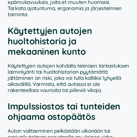
epämukavuuksia, joita et muuten huomaisi.
Tarkista ajotuntuma, ergonomia ja järjestelmien
toiminta.
Käytettyjen autojen
huoltohistoria ja
mekaaninen kunto
Käytettyjen autojen kohdalla teknisen tarkastuksen
laiminlyönti tai huoltohistorian pyytämättä
jättäminen on riski, joka voi tulla kalliiksi lyhyellä
aikavälillä. Varmista, että autossa ei ole
rakenteellisia vaurioita tai piileviä vikoja.
Impulssiostos tai tunteiden
ohjaama ostopäätös
Auton valitseminen pelkästään ulkonäön tai
ensivaikutelman perusteella on yleinen virhe.