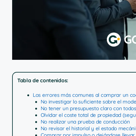
Tabla de contenidos:
Los errores más comunes al comprar un c
No investigar lo suficiente sobre el mod
No tener un presupuesto claro con todos 
Olvidar el coste total de propiedad (seg
No realizar una prueba de conducción
No revisar el historial y el estado mecá
Comprar por impulso o dejándose llevar