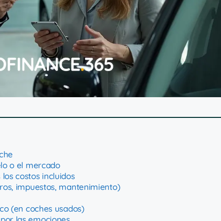
oche
elo o el mercado
los costos incluidos
uros, impuestos, mantenimiento)
nico (en coches usados)
 por las emociones