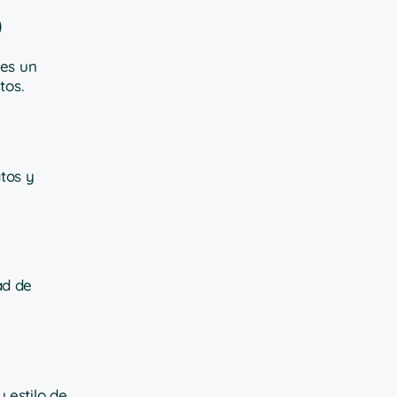
)
 es un
tos.
tos y
ad de
 estilo de