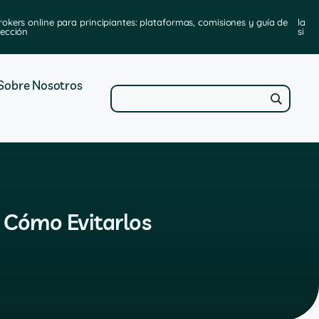
rokers online para principiantes: plataformas, comisiones y guía de
las 
lección
sirv
Sobre Nosotros
 Cómo Evitarlos