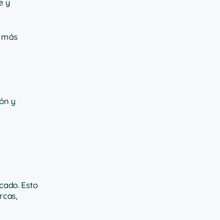
e y
s más
ón y
cado. Esto
rcas,