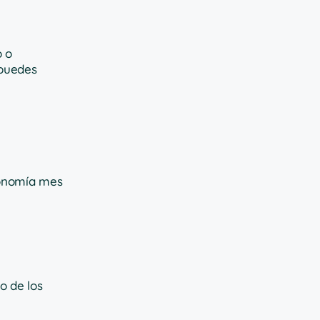
o o
 puedes
economía mes
o de los