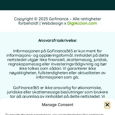
Copyright © 2025 Gofinance – Alle rettigheter
forbeholdt | Webdesign x
DigiAccion.com
Ansvarsfraskrivelse:
Informasjonen på GoFinance365 er kun ment for
informasjons- og opplæringsformål. Innholdet på dette
nettstedet utgjør ikke finansiell, skattemessig, juridisk,
regnskapsmessig eller investeringsrådgivning og bør
ikke tolkes som sådan. Vi garanterer ikke
nøyaktigheten, fullstendigheten eller aktualiteten av
informasjonen som gis.
GoFinance365 er ikke ansvarlig for økonomiske,
juridiske eller skattemessige beslutninger som brukere
tar på grunnlag av innholdet på dette nettstedet. Vi
anbefaler på det sterkeste at du konsulterer en
Manage Consent
kvalifisert og autorisert profesjonell rådgiver i ditt
hjemland før du tar beslutninger om dine personlige
eller forretningsmessige finanser.
To provide the best experiences, we use technologies like cookies to