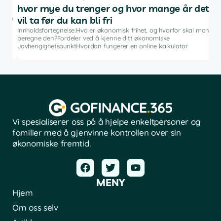
hvor mye du trenger og hvor mange år det
in
vil ta før du kan bli fri
dan
Innh
inve
Innholdsfortegnelse:Hva er økonomisk frihet, og hvorfor skal man
fina
beregne den?Fordeler ved å kjenne ditt økonomiske
pro
uavhengighetspunktHvordan fungerer en online kalkulator
Vi spesialiserer oss på å hjelpe enkeltpersoner og
familier med å gjenvinne kontrollen over sin
økonomiske fremtid.
MENY
Hjem
Om oss selv