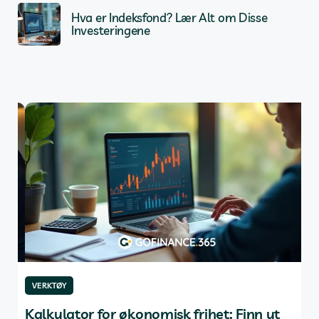
Hva er Indeksfond? Lær Alt om Disse
Investeringene
VERKTØY
VE
ng
Kalkulator for økonomisk frihet: Finn ut
De