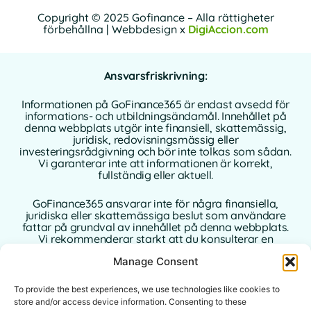
Copyright © 2025 Gofinance – Alla rättigheter
förbehållna | Webbdesign x
DigiAccion.com
Ansvarsfriskrivning:
Informationen på GoFinance365 är endast avsedd för
informations- och utbildningsändamål. Innehållet på
denna webbplats utgör inte finansiell, skattemässig,
juridisk, redovisningsmässig eller
investeringsrådgivning och bör inte tolkas som sådan.
Vi garanterar inte att informationen är korrekt,
fullständig eller aktuell.
GoFinance365 ansvarar inte för några finansiella,
juridiska eller skattemässiga beslut som användare
fattar på grundval av innehållet på denna webbplats.
Vi rekommenderar starkt att du konsulterar en
kvalificerad och auktoriserad professionell rådgivare i
Manage Consent
ditt hemland innan du fattar några beslut som rör dina
personliga eller affärsmässiga finanser.
To provide the best experiences, we use technologies like cookies to
Användning av denna webbplats innebär att du
store and/or access device information. Consenting to these