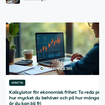
VERKTYG
VE
Kalkylator för ekonomisk frihet: Ta reda på
De
hur mycket du behöver och på hur många
av
år du kan bli fri
Inne