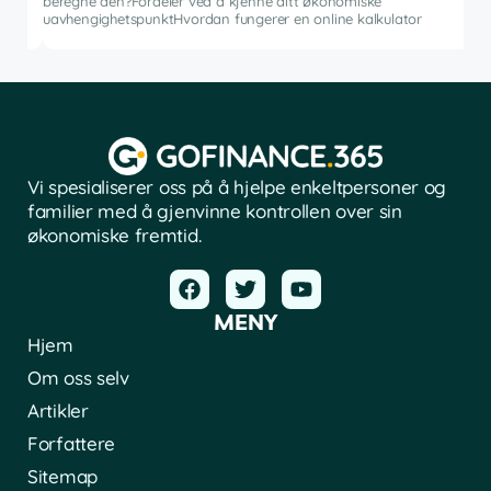
beregne den?Fordeler ved å kjenne ditt økonomiske
pro
uavhengighetspunktHvordan fungerer en online kalkulator
Vi spesialiserer oss på å hjelpe enkeltpersoner og
familier med å gjenvinne kontrollen over sin
økonomiske fremtid.
MENY
Hjem
Om oss selv
Artikler
Forfattere
Sitemap