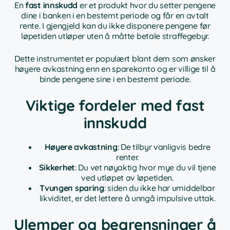
En
fast innskudd
er et produkt hvor du setter pengene
dine i banken i en bestemt periode og får en avtalt
rente. I gjengjeld kan du ikke disponere pengene før
løpetiden utløper uten å måtte betale straffegebyr.
Dette instrumentet er populært blant dem som ønsker
høyere avkastning enn en sparekonto og er villige til å
binde pengene sine i en bestemt periode.
Viktige fordeler med fast
innskudd
Høyere avkastning
: De tilbyr vanligvis bedre
renter.
Sikkerhet
: Du vet nøyaktig hvor mye du vil tjene
ved utløpet av løpetiden.
Tvungen sparing
: siden du ikke har umiddelbar
likviditet, er det lettere å unngå impulsive uttak.
Ulemper og begrensninger å