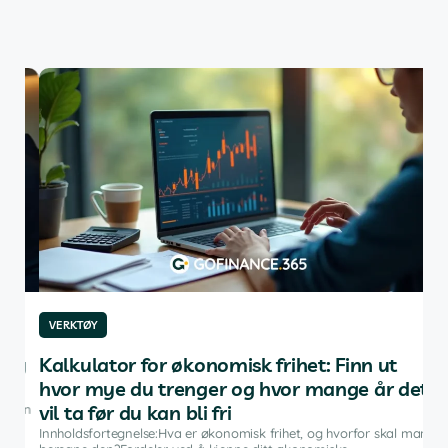
VERKTØY
VE
ng
Kalkulator for økonomisk frihet: Finn ut
De
hvor mye du trenger og hvor mange år det
in
vil ta før du kan bli fri
dan
Innh
inve
Innholdsfortegnelse:Hva er økonomisk frihet, og hvorfor skal man
fina