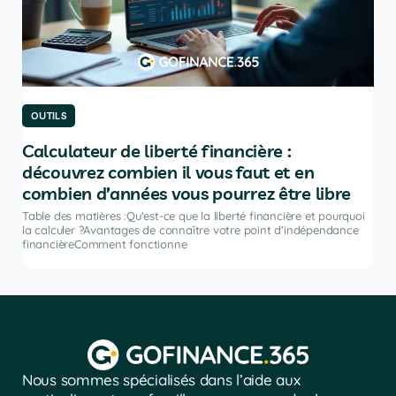
OUTILS
OU
Calculateur de liberté financière :
Le
découvrez combien il vous faut et en
po
combien d’années vous pourrez être libre
Tabl
port
Table des matières :Qu'est-ce que la liberté financière et pourquoi
ir
inve
la calculer ?Avantages de connaître votre point d'indépendance
financièreComment fonctionne
Nous sommes spécialisés dans l’aide aux