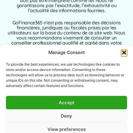
doit pas être interprété comme tel. Nous ne
garantissons pas l’exactitude, l’exhaustivité ou
l’actualité des informations fournies.
GoFinance365 n’est pas responsable des décisions
financières, juridiques ou fiscales prises par les
utilisateurs sur la base du contenu de ce site web. Nous
vous recommandons vivement de consulter un
conseiller professionnel qualifié et agréé dans votre
pays de résidence avant de prendre toute décision
Manage Consent
concernant vos finances personnelles ou
professionnelles.
To provide the best experiences, we use technologies like cookies to
L’utilisation de ce site web implique l’acceptation sans
store and/or access device information. Consenting to these
réserve de la présente clause de non-responsabilité. Ni
technologies will allow us to process data such as browsing behavior or
GoFinance365, ni ses auteurs ou contributeurs
unique IDs on this site. Not consenting or withdrawing consent, may
n’assument aucune responsabilité pour les dommages
adversely affect certain features and functions.
directs, indirects ou consécutifs résultant de l’utilisation
des informations fournies.
Accept
Ce site web est destiné à un public international. Les
outils ou conseils proposés peuvent ne pas s’appliquer
Deny
ou être autorisés dans certaines juridictions. Il incombe
à chaque utilisateur de vérifier la légalité, la pertinence
et l’applicabilité du contenu conformément à la
View preferences
législation locale.