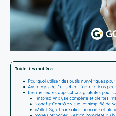
Table des matières:
Pourquoi utiliser des outils numériques pou
Avantages de l’utilisation d’applications po
Les meilleures applications gratuites pour 
Fintonic: Analyse complète et alertes int
Monefy: Contrôle visuel et simplifié de 
Wallet: Synchronisation bancaire et plan
Money Manager: Gestion complète du b