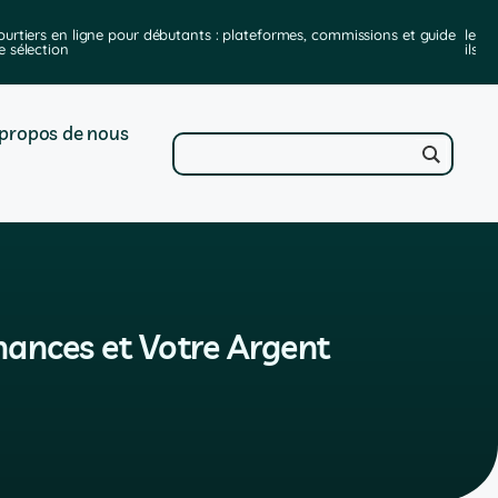
ourtiers en ligne pour débutants : plateformes, commissions et guide
les m
e sélection
ils e
propos de nous
nances et Votre Argent