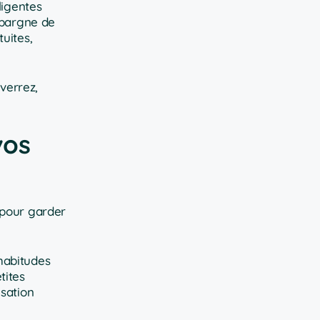
ligentes
épargne de
uites,
verrez,
vos
 pour garder
habitudes
tites
isation