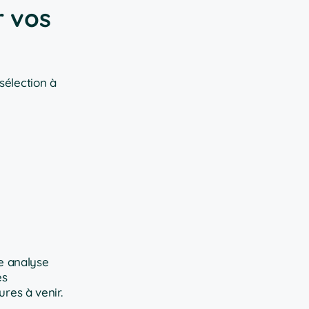
r vos
sélection à
ne analyse
es
res à venir.