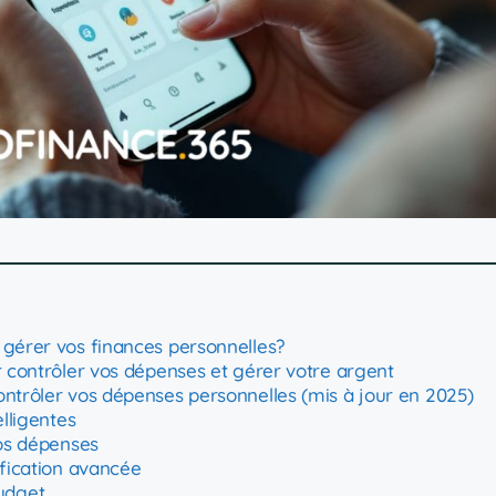
r gérer vos finances personnelles?
ur contrôler vos dépenses et gérer votre argent
contrôler vos dépenses personnelles (mis à jour en 2025)
elligentes
vos dépenses
ification avancée
udget