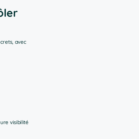
ôler
crets, avec
re visibilité