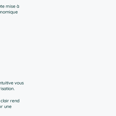
ute mise à
conomique
ntuitive vous
isation.
clair rend
ur une