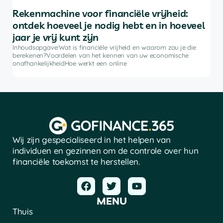
Rekenmachine voor financiële vrijheid:
De
ontdek hoeveel je nodig hebt en in hoeveel
be
jaar je vrij kunt zijn
rkt
Inh
ke
bele
Inhoudsopgave:Wat is financiële vrijheid en waarom zou je die
advi
berekenen?Voordelen van het kennen van uw economische
soft
onafhankelijkheidHoe werkt een online
Wij zijn gespecialiseerd in het helpen van
individuen en gezinnen om de controle over hun
financiële toekomst te herstellen.
MENU
Thuis