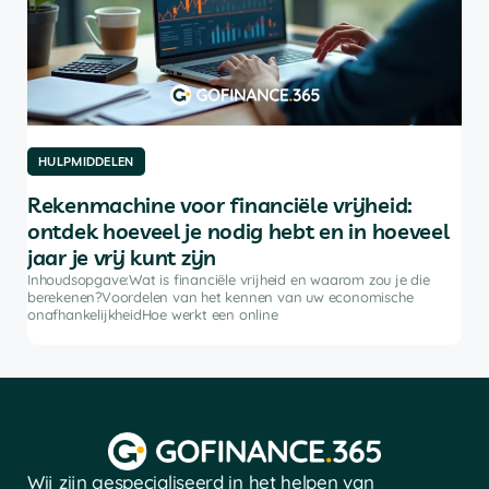
HULPMIDDELEN
HU
Rekenmachine voor financiële vrijheid:
De
ontdek hoeveel je nodig hebt en in hoeveel
be
jaar je vrij kunt zijn
rkt
Inh
ke
bele
Inhoudsopgave:Wat is financiële vrijheid en waarom zou je die
advi
berekenen?Voordelen van het kennen van uw economische
soft
onafhankelijkheidHoe werkt een online
Wij zijn gespecialiseerd in het helpen van