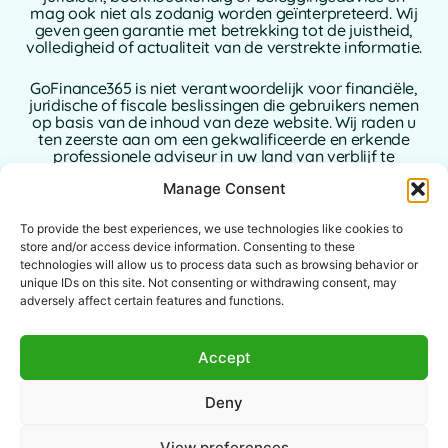
mag ook niet als zodanig worden geïnterpreteerd. Wij
geven geen garantie met betrekking tot de juistheid,
volledigheid of actualiteit van de verstrekte informatie.
GoFinance365 is niet verantwoordelijk voor financiële,
juridische of fiscale beslissingen die gebruikers nemen
op basis van de inhoud van deze website. Wij raden u
ten zeerste aan om een gekwalificeerde en erkende
professionele adviseur in uw land van verblijf te
raadplegen alvorens beslissingen te nemen met
Manage Consent
betrekking tot uw persoonlijke of zakelijke financiën.
To provide the best experiences, we use technologies like cookies to
Het gebruik van deze website houdt de volledige
aanvaarding van deze disclaimer in. GoFinance365,
store and/or access device information. Consenting to these
noch de auteurs of bijdragers ervan, aanvaarden
technologies will allow us to process data such as browsing behavior or
enige aansprakelijkheid voor directe, indirecte of
unique IDs on this site. Not consenting or withdrawing consent, may
gevolgschade die voortvloeit uit het gebruik van de
adversely affect certain features and functions.
verstrekte informatie.
Deze website is bedoeld voor een wereldwijd publiek.
Accept
De aangeboden tools of adviezen zijn mogelijk niet
van toepassing of toegestaan in bepaalde
Deny
rechtsgebieden. Elke gebruiker is verantwoordelijk
voor het controleren van de wettigheid, relevantie en
toepasbaarheid van de inhoud volgens de lokale
View preferences