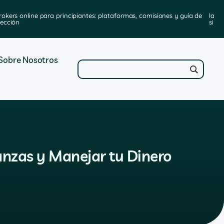
rokers online para principiantes: plataformas, comisiones y guía de
las 
lección
sirv
Sobre Nosotros
anzas y Manejar tu Dinero