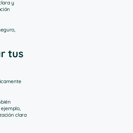
clara y
pción
seguro,
r tus
ticamente
mbién
 ejemplo,
zación clara