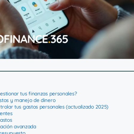
estionar tus finanzas personales?
astos y manejo de dinero
trolar tus gastos personales (actualizado 2025)
gentes
gastos
icación avanzada
resupuesto