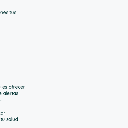
ones tus
e es ofrecer
e alertas
.
zar
tu salud