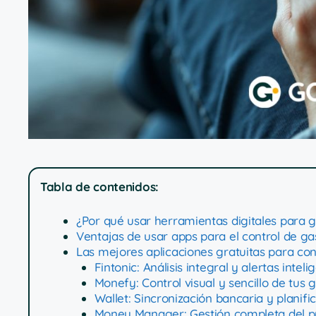
Tabla de contenidos:
¿Por qué usar herramientas digitales para g
Ventajas de usar apps para el control de g
Las mejores aplicaciones gratuitas para con
Fintonic: Análisis integral y alertas inteli
Monefy: Control visual y sencillo de tus 
Wallet: Sincronización bancaria y planif
Money Manager: Gestión completa del p