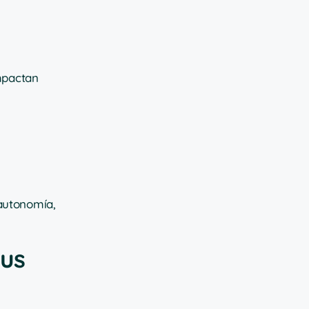
impactan
 autonomía,
tus