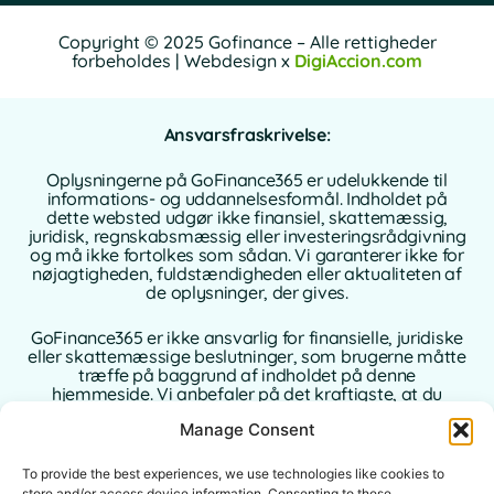
Copyright © 2025 Gofinance – Alle rettigheder
forbeholdes | Webdesign x
DigiAccion.com
Ansvarsfraskrivelse:
Oplysningerne på GoFinance365 er udelukkende til
informations- og uddannelsesformål. Indholdet på
dette websted udgør ikke finansiel, skattemæssig,
juridisk, regnskabsmæssig eller investeringsrådgivning
og må ikke fortolkes som sådan. Vi garanterer ikke for
nøjagtigheden, fuldstændigheden eller aktualiteten af
de oplysninger, der gives.
GoFinance365 er ikke ansvarlig for finansielle, juridiske
eller skattemæssige beslutninger, som brugerne måtte
træffe på baggrund af indholdet på denne
hjemmeside. Vi anbefaler på det kraftigste, at du
konsulterer en kvalificeret og autoriseret rådgiver i dit
Manage Consent
hjemland, inden du træffer beslutninger vedrørende
dine personlige eller forretningsmæssige finanser.
To provide the best experiences, we use technologies like cookies to
store and/or access device information. Consenting to these