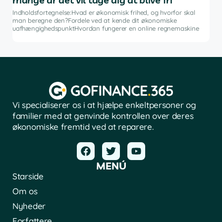
g
Indh
ng i
inve
Indholdsfortegnelse:Hvad er økonomisk frihed, og hvorfor skal
fina
man beregne den?Fordele ved at kende dit økonomiske
sof
uafhængighedspunktHvordan fungerer en online regnemaskine
Vi specialiserer os i at hjælpe enkeltpersoner og
familier med at genvinde kontrollen over deres
økonomiske fremtid ved at reparere.
MENÚ
Starside
Om os
Nyheder
Forfattere