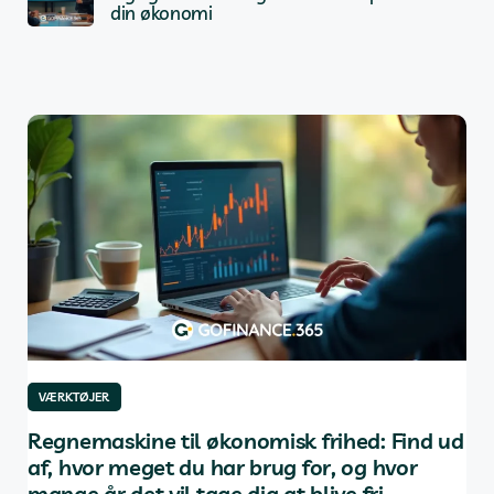
din økonomi
VÆRKTØJER
VÆ
af
Regnemaskine til økonomisk frihed: Find ud
De
af, hvor meget du har brug for, og hvor
in
mange år det vil tage dig at blive fri