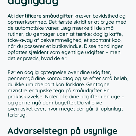
dagligdag
At identificere småudgifter
kræver bevidsthed og
opmærksomhed. Det første skridt er at bryde med
de automatiske vaner. Læg mærke til de små
rutiner, du gentager uden at tænke: daglig kaffe,
take-away af bekvemmelighed, et spontant køb,
når du passerer et butiksvindue. Disse handlinger
opfattes sjældent som egentlige udgifter – men
det er præcis, hvad de er.
Før en daglig optegnelse over dine udgifter,
gennemgå dine kontoudtog og se efter små beløb,
du ikke umiddelbart kan forklare. Gentagne
mønstre er typiske tegn på småudgifter. En
praktisk øvelse: Notér alle dine udgifter i en uge –
og gennemgå dem bagefter. Du vil blive
overrasket over, hvor meget der går til uplanlagt
forbrug.
Advarselstegn på usynlige