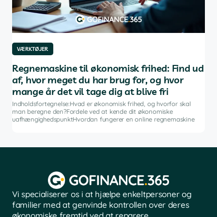
VÆRKTØJER
VÆ
af
Regnemaskine til økonomisk frihed: Find ud
De
af, hvor meget du har brug for, og hvor
in
mange år det vil tage dig at blive fri
g
Indh
ng i
inve
Indholdsfortegnelse:Hvad er økonomisk frihed, og hvorfor skal
fina
man beregne den?Fordele ved at kende dit økonomiske
sof
uafhængighedspunktHvordan fungerer en online regnemaskine
Vi specialiserer os i at hjælpe enkeltpersoner og
familier med at genvinde kontrollen over deres
økonomiske fremtid ved at reparere.