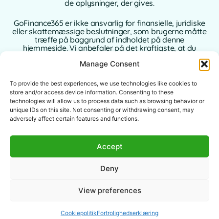
de oplysninger, der gives.
GoFinance365 er ikke ansvarlig for finansielle, juridiske
eller skattemæssige beslutninger, som brugerne måtte
træffe på baggrund af indholdet på denne
hjemmeside. Vi anbefaler på det kraftigste, at du
konsulterer en kvalificeret og autoriseret rådgiver i dit
Manage Consent
hjemland, inden du træffer beslutninger vedrørende
dine personlige eller forretningsmæssige finanser.
To provide the best experiences, we use technologies like cookies to
Brug af denne hjemmeside indebærer fuld accept af
store and/or access device information. Consenting to these
denne juridiske meddelelse. Hverken GoFinance365
technologies will allow us to process data such as browsing behavior or
eller dets forfattere eller samarbejdspartnere påtager
unique IDs on this site. Not consenting or withdrawing consent, may
sig noget ansvar for direkte, indirekte eller
adversely affect certain features and functions.
følgeskader, der måtte opstå som følge af brugen af
de leverede oplysninger.
Accept
Denne hjemmeside er beregnet til et globalt publikum.
De tilbudte værktøjer eller råd kan være uanvendelige
Deny
eller ulovlige i visse jurisdiktioner. Det er den enkelte
brugers ansvar at kontrollere lovligheden, relevansen
og anvendelsen af indholdet i henhold til lokal
View preferences
lovgivning.
Cookiepolitik
Fortrolighedserklæring