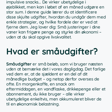
impulsive snacks… De virker ubetydelige i
øjeblikket, men kan i løbet af en måned udgøre en
stor sum. I denne guide lærer du at identificere
disse skjulte udgifter, hvordan du undgår dem med
enkle strategier, og hvilke fordele der er ved at
fjerne dem. Jeg lover dig: Små justeringer i dine
vaner kan frigøre penge og styrke din økonomi –
uden at du skal opgive livskvalitet.
Hvad er småudgifter?
Småudgifter
er små beløb, som vi bruger næsten
uden at bemærke det i vores dagligdag. Det farlige
ved dem er, at de sjældent er en del af dit
månedlige budget – og netop derfor overses de
ofte. En morgenkaffe, en snack om
eftermiddagen, en vandflaske, drikkepenge eller et
abonnement, du ikke bruger – alle virker
ubetydelige enkeltvis, men akkumuleret bliver de
til en økonomisk belastning.