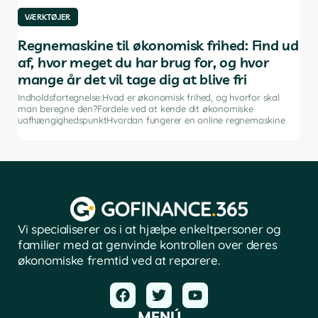
VÆRKTØJER
VÆ
af
Regnemaskine til økonomisk frihed: Find ud
De
af, hvor meget du har brug for, og hvor
in
mange år det vil tage dig at blive fri
g
Indh
ng i
inve
Indholdsfortegnelse:Hvad er økonomisk frihed, og hvorfor skal
fina
man beregne den?Fordele ved at kende dit økonomiske
sof
uafhængighedspunktHvordan fungerer en online regnemaskine
Vi specialiserer os i at hjælpe enkeltpersoner og
familier med at genvinde kontrollen over deres
økonomiske fremtid ved at reparere.
MENÚ