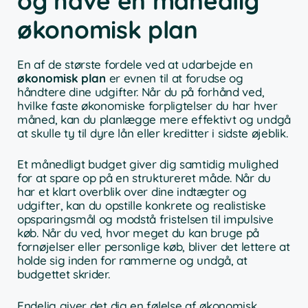
og have en månedlig
økonomisk plan
En af de største fordele ved at udarbejde en
økonomisk plan
er evnen til at forudse og
håndtere dine udgifter. Når du på forhånd ved,
hvilke faste økonomiske forpligtelser du har hver
måned, kan du planlægge mere effektivt og undgå
at skulle ty til dyre lån eller kreditter i sidste øjeblik.
Et månedligt budget giver dig samtidig mulighed
for at spare op på en struktureret måde. Når du
har et klart overblik over dine indtægter og
udgifter, kan du opstille konkrete og realistiske
opsparingsmål og modstå fristelsen til impulsive
køb. Når du ved, hvor meget du kan bruge på
fornøjelser eller personlige køb, bliver det lettere at
holde sig inden for rammerne og undgå, at
budgettet skrider.
Endelig giver det dig en følelse af økonomisk