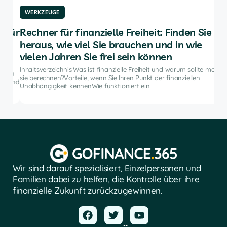
WERKZEUGE
W
für
Rechner für finanzielle Freiheit: Finden Sie
Di
heraus, wie viel Sie brauchen und in wie
An
vielen Jahren Sie frei sein können
e
Inha
Anla
Inhaltsverzeichnis:Was ist finanzielle Freiheit und warum sollte man
ten
hilf
sie berechnen?Vorteile, wenn Sie Ihren Punkt der finanziellen
 und
die
Unabhängigkeit kennenWie funktioniert ein
Wir sind darauf spezialisiert, Einzelpersonen und
Familien dabei zu helfen, die Kontrolle über ihre
finanzielle Zukunft zurückzugewinnen.