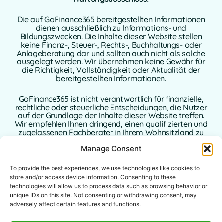
Die auf GoFinance365 bereitgestellten Informationen
dienen ausschließlich zu Informations- und
Bildungszwecken. Die Inhalte dieser Website stellen
keine Finanz-, Steuer-, Rechts-, Buchhaltungs- oder
Anlageberatung dar und sollten auch nicht als solche
ausgelegt werden. Wir übernehmen keine Gewähr für
die Richtigkeit, Vollständigkeit oder Aktualität der
bereitgestellten Informationen.
GoFinance365 ist nicht verantwortlich für finanzielle,
rechtliche oder steuerliche Entscheidungen, die Nutzer
auf der Grundlage der Inhalte dieser Website treffen.
Wir empfehlen Ihnen dringend, einen qualifizierten und
zugelassenen Fachberater in Ihrem Wohnsitzland zu
konsultieren, bevor Sie Entscheidungen bezüglich Ihrer
Manage Consent
persönlichen oder geschäftlichen Finanzen treffen.
Mit der Nutzung dieser Website erklären Sie sich mit
To provide the best experiences, we use technologies like cookies to
diesem Haftungsausschluss vollständig einverstanden.
store and/or access device information. Consenting to these
Weder GoFinance365 noch seine Autoren oder
technologies will allow us to process data such as browsing behavior or
Mitwirkenden übernehmen eine Haftung für direkte,
unique IDs on this site. Not consenting or withdrawing consent, may
indirekte oder Folgeschäden, die sich aus der Nutzung
adversely affect certain features and functions.
der bereitgestellten Informationen ergeben.