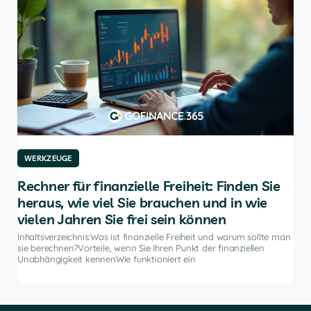
WERKZEUGE
W
für
Rechner für finanzielle Freiheit: Finden Sie
Di
heraus, wie viel Sie brauchen und in wie
An
vielen Jahren Sie frei sein können
e
Inha
Anla
Inhaltsverzeichnis:Was ist finanzielle Freiheit und warum sollte man
ten
hilf
sie berechnen?Vorteile, wenn Sie Ihren Punkt der finanziellen
 und
die
Unabhängigkeit kennenWie funktioniert ein