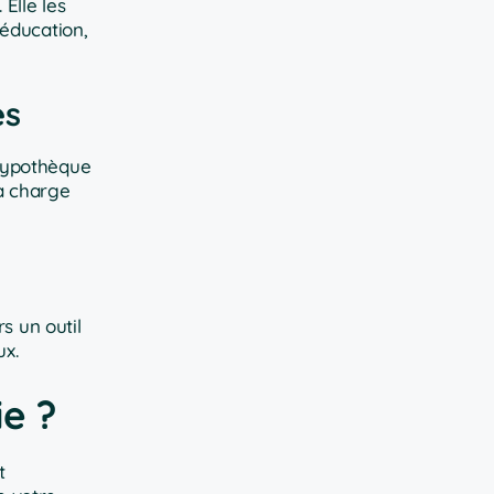
Elle les
 éducation,
es
’hypothèque
a charge
s un outil
ux.
ie ?
t