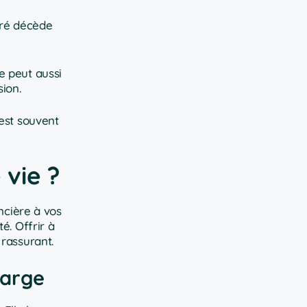
uré décède
le peut aussi
ion.
est souvent
 vie ?
ncière à vos
é. Offrir à
 rassurant.
harge