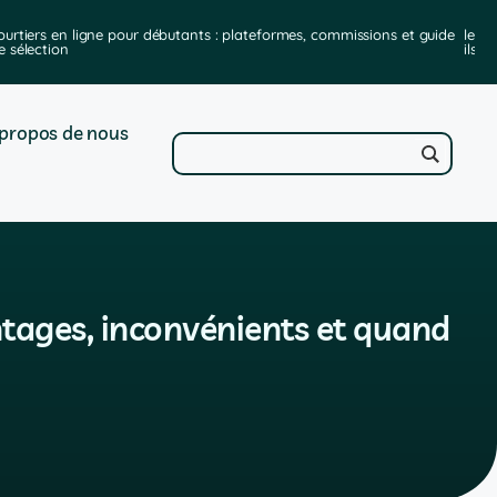
ourtiers en ligne pour débutants : plateformes, commissions et guide
les m
e sélection
ils e
propos de nous
ntages, inconvénients et quand