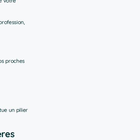
e votre
profession,
vos proches
ue un pilier
ères