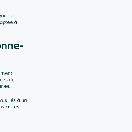
ui elle
daptée à
onne-
sement
écès de
urée.
vus liés à un
onstances