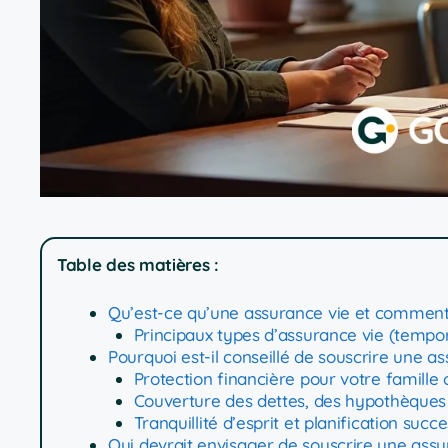
Table des matières :
Qu’est-ce qu’une assurance vie et comment 
Principaux types d’assurance vie (tempor
Pourquoi est-il conseillé de souscrire une as
Protection financière pour votre famill
Couverture des dettes, des hypothèques 
Tranquillité d’esprit et planification suc
Qui devrait envisager de souscrire une assu