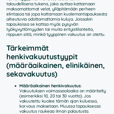
taloudellisena tukena, joka auttaa kattamaan
maksamattomat velat, ylläpitämään perheen
elintasoa tai jopa kattamaan kuolemantapauksesta
aiheutuvia odottamattomia kuluja. Joissakin
tapauksissa se kattaa myös pysyvän
työkyvyttömyyden tai muita erityistilanteita,
riippuen siitä, minkä tyyppinen vakuutus on otettu.
Tärkeimmät
henkivakuutustyypit
(määräaikainen, elinikäinen,
sekavakuutus)
Määräaikainen henkivakuutus
:
Vakuutuksen voimassaoloaika on määritelty
(esimerkiksi 10, 20 tai 30 vuotta). Jos
vakuutettu kuolee tämän ajan kuluessa,
korvaus maksetaan. Muussa tapauksessa
vakuutus raukeaa ilman palautusta.