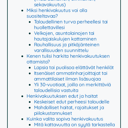
sekavakuutus)
Miksi henkivakuutus voi olla
suositeltavaa?
Taloudellinen turva perheellesi tai
huollettavillesi
Velkojen, asuntolainojen tai
hautajaiskulujen kattaminen
Rauhallisuus ja pitkäjänteinen
varallisuuden suunnittelu
Kenen tulisi harkita henkivakuutuksen
ottamista?
Lapsia tai puolisoa elättävät henkilöt
Itsenäiset ammatinharjoittajat tai
ammattilaiset ilman lisäsuojaa
Yli 30-vuotiaat, joilla on merkittäviä
taloudellisia vastuita
Henkivakuutuksen edut ja haitat
Keskeiset edut perheesi taloudelle
Mahdolliset haitat, rajoitukset ja
piilokustannukset
Kuinka valita sopiva henkivakuutus
Mitä kattavuutta on syytä tarkastella