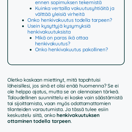
ennen sopimuksen tekemistä
Kuinka vertailla vakuutusyhtiöitä ja
välttää yleisiä virheitä
Onko henkivakuutus todella tarpeen?
Usein kysyttyjä kysymyksiä
henkivakuutuksista
Mikä on paras ikä ottaa
henkivakuutus?
Onko henkivakuutus pakollinen?
Oletko koskaan miettinyt, mitä tapahtuisi
läheisillesi, jos sinä et olisi enää huomenna? Se ei
ole helppo ajatus, mutta se on olennaisen tärkeä.
Taloudellinen suunnittelu ei koske vain säästämistä
tai sijoittamista, vaan myös odottamattomien
tilanteiden varautumista. Ja tässä tulee esiin
keskustelu siitä, onko
henkivakuutuksen
ottaminen todella tarpeen
.