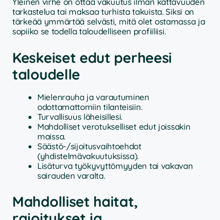
Yleinen virhe on ottaa vakuutus ilman kattavuuden
tarkastelua tai maksaa turhista takuista. Siksi on
tärkeää ymmärtää selvästi, mitä olet ostamassa ja
sopiiko se todella taloudelliseen profiiliisi.
Keskeiset edut perheesi
taloudelle
Mielenrauha ja varautuminen
odottamattomiin tilanteisiin.
Turvallisuus läheisillesi.
Mahdolliset verotukselliset edut joissakin
maissa.
Säästö-/sijoitusvaihtoehdot
(yhdistelmävakuutuksissa).
Lisäturva työkyvyttömyyden tai vakavan
sairauden varalta.
Mahdolliset haitat,
rajoitukset ja