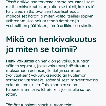
Tässä artikkelissa tarkastelemme perusteellisesti,
mitä henkivakuutus on, miten se toimii, kuka sitä
tarvitsee, mitkä ovat sen todelliset edut,
mahdolliset haitat ja miten valita itsellesi sopivin
vaihtoehto. Jos haluat tehdä tietoisen ja
vastuullisen päätöksen, tämä artikkeli on sinulle.
Mikä on henkivakuutus
ja miten se toimii?
Henkivakuutus
on henkilön ja vakuutusyhtiön
välinen sopimus, jossa vakuutusyhtiö sitoutuu
maksamaan edunsaajille tietyn summan
(korvauksen) vakuutuksenottajan kuoleman
sattuessa vastineeksi säännöllisesti maksettavasta
vakuutusmaksusta. Toisin sanoen se on
taloudellinen turva läheisillesi, jos sinulle sattuu
jotain.
Tämäntyyppinen rahoitus tuote toimii