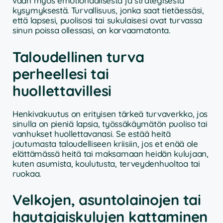
vaan myös emotionaalisesta ja strategisesta
kysymyksestä. Turvallisuus, jonka saat tietäessäsi,
että lapsesi, puolisosi tai sukulaisesi ovat turvassa
sinun poissa ollessasi, on korvaamatonta.
Taloudellinen turva
perheellesi tai
huollettavillesi
Henkivakuutus on erityisen tärkeä turvaverkko, jos
sinulla on pieniä lapsia, työssäkäymätön puoliso tai
vanhukset huollettavanasi. Se estää heitä
joutumasta taloudelliseen kriisiin, jos et enää ole
elättämässä heitä tai maksamaan heidän kulujaan,
kuten asumista, koulutusta, terveydenhuoltoa tai
ruokaa.
Velkojen, asuntolainojen tai
hautajaiskulujen kattaminen