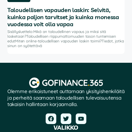
Taloudellisen vapauden laskin: Selvitä,
Pa
kuinka paljon tarvitset ja kuinka monessa
Sisä
autt
vuodessa voit olla vapaa
ohje
Sisällysluettelo:Mikä on taloudellinen vapaus ja miksi sitä
salk
lasketaan?Taloudellisen riippumattomuuden tason tuntemisen
vat
edutMiten online-taloudellisen vapauden laskin toimii?Tiedot, jotka
sinun on syötettävä
Olemme erikoistuneet auttamaan yksityishenkilöitä
ja perheitä saamaan taloudellisen tulevaisuutensa
takaisin hallintaan korjaamalla.
VALIKKO