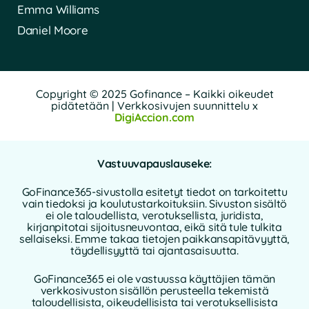
Emma Williams
Daniel Moore
Copyright © 2025 Gofinance – Kaikki oikeudet
pidätetään | Verkkosivujen suunnittelu x
DigiAccion.com
Vastuuvapauslauseke:
GoFinance365-sivustolla esitetyt tiedot on tarkoitettu
vain tiedoksi ja koulutustarkoituksiin. Sivuston sisältö
ei ole taloudellista, verotuksellista, juridista,
kirjanpitotai sijoitusneuvontaa, eikä sitä tule tulkita
sellaiseksi. Emme takaa tietojen paikkansapitävyyttä,
täydellisyyttä tai ajantasaisuutta.
GoFinance365 ei ole vastuussa käyttäjien tämän
verkkosivuston sisällön perusteella tekemistä
taloudellisista, oikeudellisista tai verotuksellisista