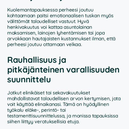
Kuolemantapauksessa perheesi joutuu
kohtaamaan paitsi emotionaalisen tuskan myös
välittömät taloudelliset vastuut. Hyvä
henkivakuutus voi kattaa asuntolainan
maksamisen, lainojen lyhentämisen tai jopa
arvokkaan hautajaisten kustannukset ilman, että
perheesi joutuu ottamaan velkaa.
Rauhallisuus ja
pitkäjänteinen varallisuuden
suunnittelu
Jotkut elinikäiset tai sekavakuutukset
mahdollistavat taloudellisen arvon kertymisen, jota
voit käyttää elinaikanasi. Tämä on hyödyllinen
työkalu eläke-, perintö- tai
testamenttisuunnittelussa, ja monissa tapauksissa
siihen liittyy verotuksellisia etuja.