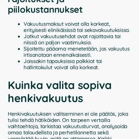
piilokustannukset
Vakuutusmaksut voivat olla korkeat,
erityisesti elinikäisissä tai sekavakuutuksissa.
Jotkut vakuutusehdot ovat rajoittavia tai
niissä on paljon vaatimuksia.
Sijoitettu pääoma menetetään, jos vakuutus
irtisanotaan ennenaikaisesti.
Joissakin tapauksissa palkkiot tai
hallintokulut voivat olla korkeat.
Kuinka valita sopiva
henkivakuutus
Henkivakuutuksen valitseminen ei ole päätös, joka
tulisi tehdä hätiköiden. On tarpeen vertailla
vaihtoehtoja, tarkistaa vakuutusturvat, analysoida
omaa taloudellista ja perhetilannetta sekä
ymmärtää hyvin, mitä on ottamassa. Kaikki