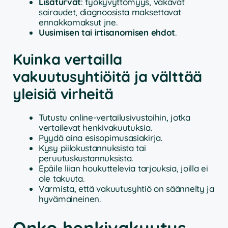
Lisäturvat
: työkyvyttömyys, vakavat
sairaudet, diagnoosista maksettavat
ennakkomaksut jne.
Uusimisen tai irtisanomisen ehdot
.
Kuinka vertailla
vakuutusyhtiöitä ja välttää
yleisiä virheitä
Tutustu online-vertailusivustoihin, jotka
vertailevat henkivakuutuksia.
Pyydä aina esisopimusasiakirja.
Kysy piilokustannuksista tai
peruutuskustannuksista.
Epäile liian houkuttelevia tarjouksia, joilla ei
ole takuuta.
Varmista, että vakuutusyhtiö on säännelty ja
hyvämaineinen.
Onko henkivakuutus