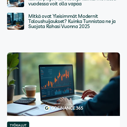
vuodessa voit olla vapaa
Mitkä ovat Yleisimmät Modernit
Taloushuijaukset? Kuinka Tunnistaa ne ja
Suojata Rahasi Vuonna 2025
TYÖKALUT
TY