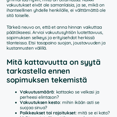
vakuutukset eivät ole samanlaisia, ja se, mikä on
ihanteellinen yhdelle henkilölle, ei välttämättä ole
sitä toiselle.
Tärkeä neuvo on, että et anna hinnan vaikuttaa
päätökseesi. Arvioi vakuutusyhtiön luotettavuus,
sopimuksen selkeys ja erityisehdot herkissä
tilanteissa. Etsi tasapaino suojan, joustavuuden ja
kustannusten välillä.
Mitä kattavuutta on syytä
tarkastella ennen
sopimuksen tekemistä
Vakuutusmäärä
: kattaako se velkasi ja
perheesi elintason?
Vakuutuksen kesto
: mihin ikään asti se
suojaa sinua?
Poikkeukset tai rajoitukset
: mitä se ei kata?