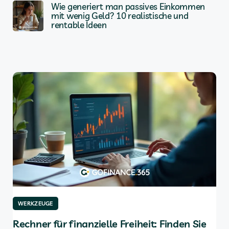
Wie generiert man passives Einkommen
mit wenig Geld? 10 realistische und
rentable Ideen
WERKZEUGE
W
für
Rechner für finanzielle Freiheit: Finden Sie
Di