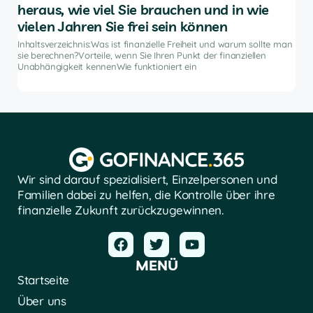
heraus, wie viel Sie brauchen und in wie
An
vielen Jahren Sie frei sein können
e
Inha
Anla
Inhaltsverzeichnis:Was ist finanzielle Freiheit und warum sollte man
ten
hilf
sie berechnen?Vorteile, wenn Sie Ihren Punkt der finanziellen
 und
die
Unabhängigkeit kennenWie funktioniert ein
Wir sind darauf spezialisiert, Einzelpersonen und
Familien dabei zu helfen, die Kontrolle über ihre
finanzielle Zukunft zurückzugewinnen.
MENÜ
Startseite
Über uns