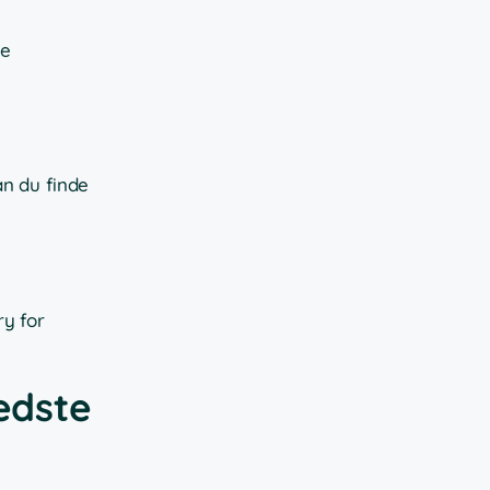
ne
an du finde
ry for
edste