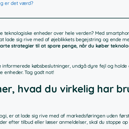
ig er det værd?
nye teknologiske enheder over hele verden? Med smartphone
t lade sig rive med af øjeblikkets begejstring og ende m
arte strategier til at spare penge, når du køber teknolo
e informerede købsbeslutninger, undgå dyre fejl og holde 
e enheder. Tag godt not!
ner, hvad du virkelig har b
ogi, er at lade sig rive med af markedsføringen uden førs
eder efter tilbud eller læser anmeldelser, skal du stoppe o