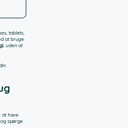
s, tablets,
ed at bruge
gi
, uden at
din
rug
t at have
p og spørge