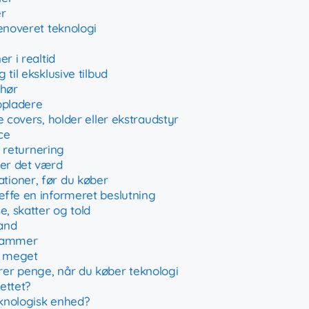
er
enoveret teknologi
r i realtid
til eksklusive tilbud
ehør
opladere
 covers, holder eller ekstraudstyr
ce
r returnering
 er det værd
tioner, før du køber
ffe en informeret beslutning
e, skatter og told
land
grammer
r meget
rer penge, når du køber teknologi
ettet?
eknologisk enhed?