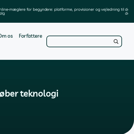
nline-mæglere for begyndere: platforme, provisioner og vejledning til
de b
alg
de?
Om os
Forfattere
køber teknologi