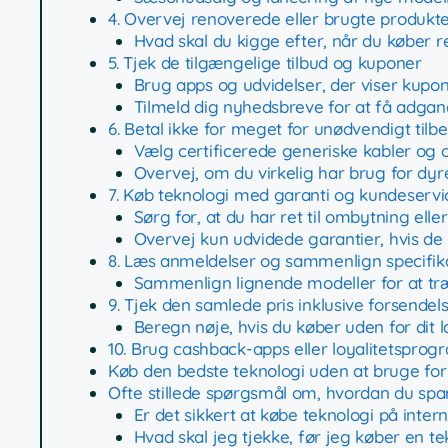
4. Overvej renoverede eller brugte produkt
Hvad skal du kigge efter, når du køber r
5. Tjek de tilgængelige tilbud og kuponer
Brug apps og udvidelser, der viser kupone
Tilmeld dig nyhedsbreve for at få adgang 
6. Betal ikke for meget for unødvendigt tilb
Vælg certificerede generiske kabler og 
Overvej, om du virkelig har brug for dyre
7. Køb teknologi med garanti og kundeservi
Sørg for, at du har ret til ombytning elle
Overvej kun udvidede garantier, hvis de
8. Læs anmeldelser og sammenlign specifika
Sammenlign lignende modeller for at træ
9. Tjek den samlede pris inklusive forsendels
Beregn nøje, hvis du køber uden for dit 
10. Brug cashback-apps eller loyalitetspro
Køb den bedste teknologi uden at bruge fo
Ofte stillede spørgsmål om, hvordan du spa
Er det sikkert at købe teknologi på intern
Hvad skal jeg tjekke, før jeg køber en t