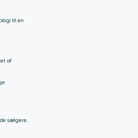
ogi til en
et af
ge
rede sælgere.