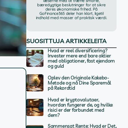
læserne med at træffe smarte,
bæredygtige beslutninger for at sikre
deres økonomiske frihed. På
GoFinance365 deler han klart, ligetil
indhold med masser af praktisk værdi.
SUOSITTUJA ARTIKKELEITA
Hvad er reel diversificering?
Invester mere end bare aktier
med obligationer, fast ejendom
og guld
Oplev den Originale Kakebo-
Metode og nå Dine Sparemål
på Rekordtid
Hvad er kryptovalutaer,
hvordan fungerer de, og hvilke
risici er der forbundet med
dem?
Sammensat Rente: Hvad er Det,