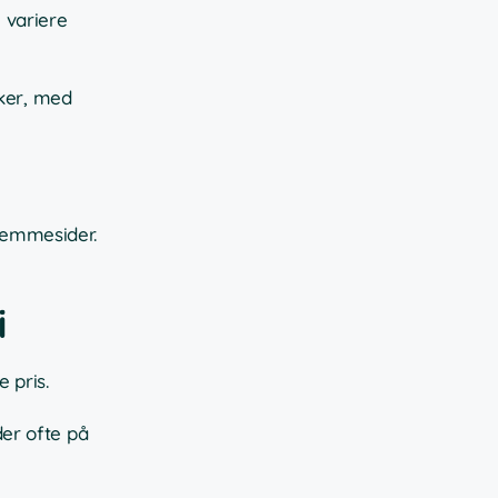
 variere
kker, med
hjemmesider.
i
 pris.
er ofte på