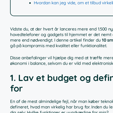
Hvordan kan jeg vide, om et tilbud virkel
Vidste du, at der hvert år lanceres mere end 1.500 
hovedtelefoner og gadgets til hjemmet er det nemt a
mere end nødvendigt. I denne artikel finder du
10 sm
gå på kompromis med kvalitet eller funktionalitet.
Disse anbefalinger vil hjælpe dig med at træffe mer
økonomi i balance, selvom du er vild med elektronisk
1. Lav et budget og defi
for
En af de mest almindelige fejl, når man køber teknol
defineret, hvad man virkelig har brug for. Inden du l
dig selv: Hvilke funktioner er uundværlige for mig?