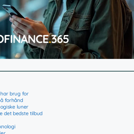
 har brug for
på forhånd
logiske luner
e det bedste tilbud
knologi
ler