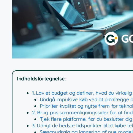
Indholdsfortegnelse:
1. Lav et budget og definer, hvad du virkelig
Undgå impulsive køb ved at planlægge 
Prioriter kvalitet og nytte frem for tekno
2. Brug pris sammenligningssider for at find
Tjek flere platforme, før du beslutter dig
3. Udnyt de bedste tidspunkter til at købe te
Sæsonudsalg og lancering af nye model