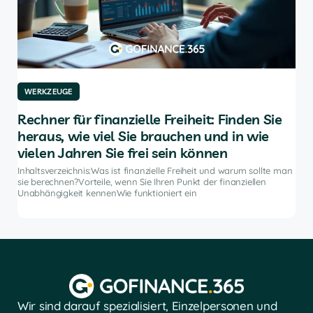
WERKZEUGE
W
für
Rechner für finanzielle Freiheit: Finden Sie
Di
heraus, wie viel Sie brauchen und in wie
An
vielen Jahren Sie frei sein können
e
Inha
Anla
Inhaltsverzeichnis:Was ist finanzielle Freiheit und warum sollte man
ten
hilf
sie berechnen?Vorteile, wenn Sie Ihren Punkt der finanziellen
 und
die
Unabhängigkeit kennenWie funktioniert ein
Wir sind darauf spezialisiert, Einzelpersonen und