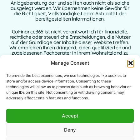
Anlageberatung dar und sollten auch nicht als solche
ausgelegt werden. Wir übernehmen keine Gewähr für
die Richtigkeit, Vollständigkeit oder Aktualität der
bereitgestellten Informationen.
GoFinance365 ist nicht verantwortlich für finanzielle,
rechtliche oder steuerliche Entscheidungen, die Nutzer
auf der Grundlage der Inhalte dieser Website treffen.
Wir empfehlen Ihnen dringend, einen qualifizierten und
zugelassenen Fachberater in Ihrem Wohnsitzland zu
konsultieren, bevor Sie Entscheidungen bezüglich Ihrer
Manage Consent
persönlichen oder geschäftlichen Finanzen treffen.
To provide the best experiences, we use technologies like cookies to
Mit der Nutzung dieser Website erklären Sie sich mit
diesem Haftungsausschluss vollständig einverstanden.
store and/or access device information. Consenting to these
Weder GoFinance365 noch seine Autoren oder
technologies will allow us to process data such as browsing behavior or
Mitwirkenden übernehmen eine Haftung für direkte,
unique IDs on this site. Not consenting or withdrawing consent, may
indirekte oder Folgeschäden, die sich aus der Nutzung
adversely affect certain features and functions.
der bereitgestellten Informationen ergeben.
Diese Website richtet sich an ein globales Publikum. Die
Accept
angebotenen Tools oder Ratschläge sind
möglicherweise in bestimmten Rechtsordnungen nicht
Deny
anwendbar oder zulässig. Jeder Nutzer ist dafür
verantwortlich, die Rechtmäßigkeit, Relevanz und