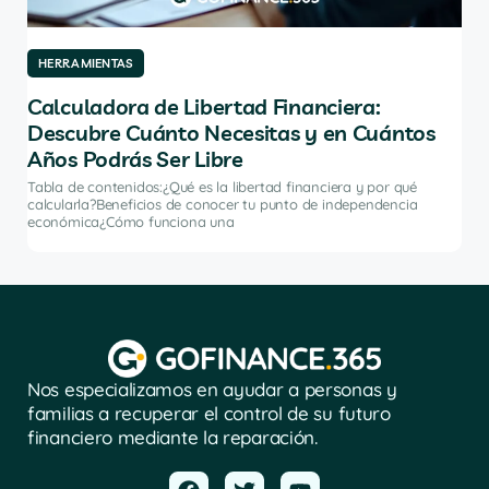
HERRAMIENTAS
HE
Calculadora de Libertad Financiera:
Lo
Descubre Cuánto Necesitas y en Cuántos
Ca
Años Podrás Ser Libre
ómo
Tabl
de 
Tabla de contenidos:¿Qué es la libertad financiera y por qué
fina
calcularla?Beneficios de conocer tu punto de independencia
económica¿Cómo funciona una
Nos especializamos en ayudar a personas y
familias a recuperar el control de su futuro
financiero mediante la reparación.