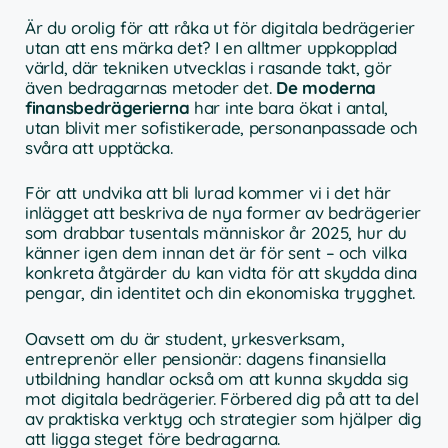
Är du orolig för att råka ut för digitala bedrägerier
utan att ens märka det? I en alltmer uppkopplad
värld, där tekniken utvecklas i rasande takt, gör
även bedragarnas metoder det.
De moderna
finansbedrägerierna
har inte bara ökat i antal,
utan blivit mer sofistikerade, personanpassade och
svåra att upptäcka.
För att undvika att bli lurad kommer vi i det här
inlägget att beskriva de nya former av bedrägerier
som drabbar tusentals människor år 2025, hur du
känner igen dem innan det är för sent – och vilka
konkreta åtgärder du kan vidta för att skydda dina
pengar, din identitet och din ekonomiska trygghet.
Oavsett om du är student, yrkesverksam,
entreprenör eller pensionär: dagens finansiella
utbildning handlar också om att kunna skydda sig
mot digitala bedrägerier. Förbered dig på att ta del
av praktiska verktyg och strategier som hjälper dig
att ligga steget före bedragarna.