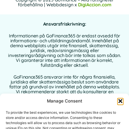
förbehållna | Webbdesign x
DigiAccion.com
Ansvarsfriskrivning:
Informationen på GoFinance365 är endast avsedd för
informations- och utbildningsändamål. Innehållet på
denna webbplats utgör inte finansiell, skattemässig,
juridisk, redovisningsmässig eller
investeringsrådgivning och bör inte tolkas som sådan.
Vi garanterar inte att informationen är korrekt,
fullständig eller aktuell.
GoFinance365 ansvarar inte för några finansiella,
juridiska eller skattemässiga beslut som användare
fattar på grundval av innehållet på denna webbplats.
Vi rekommenderar starkt att du konsulterar en
kvalificerad och auktoriserad professionell rådgivare i
Manage Consent
ditt hemland innan du fattar några beslut som rör dina
personliga eller affärsmässiga finanser.
To provide the best experiences, we use technologies like cookies to
Användning av denna webbplats innebär att du
store and/or access device information. Consenting to these
accepterar denna ansvarsfriskrivning i sin helhet.
technologies will allow us to process data such as browsing behavior or
Varken GoFinance365 eller dess författare eller
unique IDs on this site. Not consenting or withdrawing consent, may