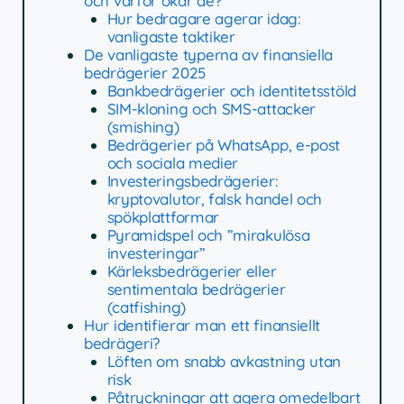
och varför ökar de?
Hur bedragare agerar idag:
vanligaste taktiker
De vanligaste typerna av finansiella
bedrägerier 2025
Bankbedrägerier och identitetsstöld
SIM-kloning och SMS-attacker
(smishing)
Bedrägerier på WhatsApp, e-post
och sociala medier
Investeringsbedrägerier:
kryptovalutor, falsk handel och
spökplattformar
Pyramidspel och ”mirakulösa
investeringar”
Kärleksbedrägerier eller
sentimentala bedrägerier
(catfishing)
Hur identifierar man ett finansiellt
bedrägeri?
Löften om snabb avkastning utan
risk
Påtryckningar att agera omedelbart