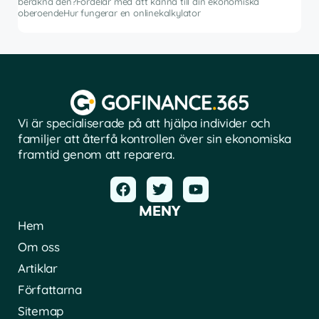
beräkna den?Fördelar med att känna till din ekonomiska
å
pro
oberoendeHur fungerar en onlinekalkylator
Vi är specialiserade på att hjälpa individer och
familjer att återfå kontrollen över sin ekonomiska
framtid genom att reparera.
MENY
Hem
Om oss
Artiklar
Författarna
Sitemap