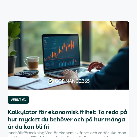
VERKTYG
VE
Kalkylator för ekonomisk frihet: Ta reda på
De
hur mycket du behöver och på hur många
av
år du kan bli fri
Inne
inve
Innehållsförteckning:Vad är ekonomisk frihet och varför ska man
rådg