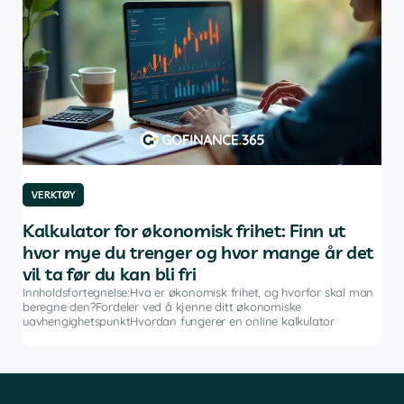
VERKTØY
VE
ng
Kalkulator for økonomisk frihet: Finn ut
De
hvor mye du trenger og hvor mange år det
in
vil ta før du kan bli fri
dan
Innh
inve
Innholdsfortegnelse:Hva er økonomisk frihet, og hvorfor skal man
fina
beregne den?Fordeler ved å kjenne ditt økonomiske
pro
uavhengighetspunktHvordan fungerer en online kalkulator