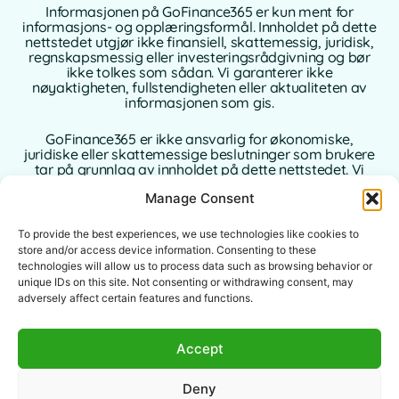
Informasjonen på GoFinance365 er kun ment for
informasjons- og opplæringsformål. Innholdet på dette
nettstedet utgjør ikke finansiell, skattemessig, juridisk,
regnskapsmessig eller investeringsrådgivning og bør
ikke tolkes som sådan. Vi garanterer ikke
nøyaktigheten, fullstendigheten eller aktualiteten av
informasjonen som gis.
GoFinance365 er ikke ansvarlig for økonomiske,
juridiske eller skattemessige beslutninger som brukere
tar på grunnlag av innholdet på dette nettstedet. Vi
anbefaler på det sterkeste at du konsulterer en
Manage Consent
kvalifisert og autorisert profesjonell rådgiver i ditt
hjemland før du tar beslutninger om dine personlige
eller forretningsmessige finanser.
To provide the best experiences, we use technologies like cookies to
store and/or access device information. Consenting to these
Bruk av dette nettstedet innebærer full aksept av
technologies will allow us to process data such as browsing behavior or
denne ansvarsfraskrivelsen. Verken GoFinance365 eller
unique IDs on this site. Not consenting or withdrawing consent, may
dets forfattere eller bidragsytere påtar seg noe ansvar
adversely affect certain features and functions.
for direkte, indirekte eller følgeskader som oppstår
som følge av bruken av informasjonen som gis.
Accept
Dette nettstedet er ment for et globalt publikum.
Verktøyene eller rådene som tilbys, er ikke
Deny
nødvendigvis gjeldende eller tillatt i alle jurisdiksjoner.