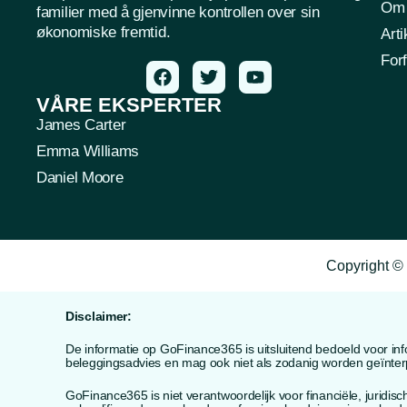
Om 
familier med å gjenvinne kontrollen over sin
økonomiske fremtid.
Arti
Forf
VÅRE EKSPERTER
James Carter
Emma Williams
Daniel Moore
Copyright © 
Disclaimer:
De informatie op GoFinance365 is uitsluitend bedoeld voor inf
beleggingsadvies en mag ook niet als zodanig worden geïnterpre
GoFinance365 is niet verantwoordelijk voor financiële, juridi