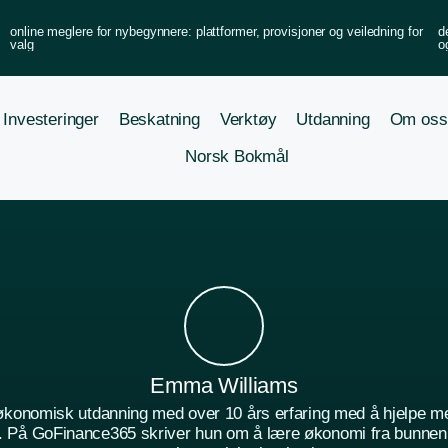
online meglere for nybegynnere: plattformer, provisjoner og veiledning for
d
valg
o
Investeringer
Beskatning
Verktøy
Utdanning
Om oss
Norsk Bokmål
Emma Williams
økonomisk utdanning med over 10 års erfaring med å hjelpe m
ger. På GoFinance365 skriver hun om å lære økonomi fra bunnen 