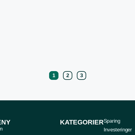
1
2
3
Sparing
ENY
KATEGORIER
m
Investeringer