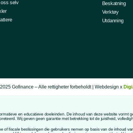
oss selv
Beskatning
kler
Verktøy
attere
Utdanning
2025 Gofinance – Alle rettigheter forbeholdt | Webdesign x
Dig
ormatieve en educatieve doeleinden. De inhoud van deze website vormt geen
teerd. Wij geven geen garantie met betrekking tot de juistheid, volledighei
sche of fiscale beslissingen die gebruikers nemen op basis van de inhoud v