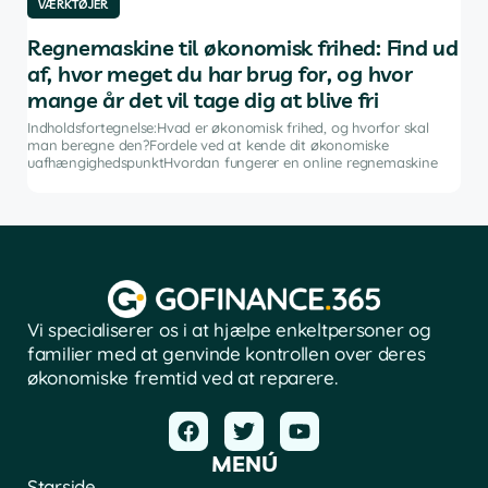
VÆRKTØJER
VÆ
af
Regnemaskine til økonomisk frihed: Find ud
De
af, hvor meget du har brug for, og hvor
in
mange år det vil tage dig at blive fri
g
Indh
ng i
inve
Indholdsfortegnelse:Hvad er økonomisk frihed, og hvorfor skal
fina
man beregne den?Fordele ved at kende dit økonomiske
sof
uafhængighedspunktHvordan fungerer en online regnemaskine
Vi specialiserer os i at hjælpe enkeltpersoner og
familier med at genvinde kontrollen over deres
økonomiske fremtid ved at reparere.
MENÚ
Starside