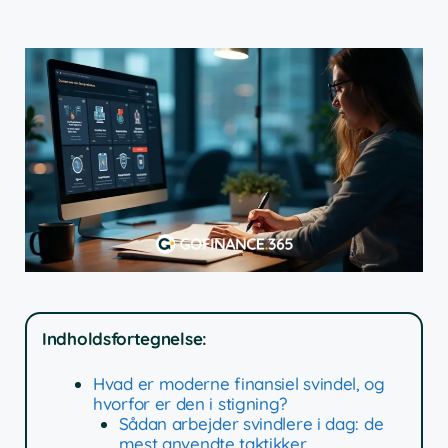
Indholdsfortegnelse:
Hvad er moderne finansiel svindel, og
hvorfor er den i stigning?
Sådan arbejder svindlere i dag: de
mest anvendte taktikker