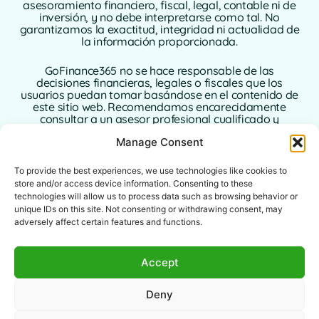
asesoramiento financiero, fiscal, legal, contable ni de
inversión, y no debe interpretarse como tal. No
garantizamos la exactitud, integridad ni actualidad de
la información proporcionada.
GoFinance365 no se hace responsable de las
decisiones financieras, legales o fiscales que los
usuarios puedan tomar basándose en el contenido de
este sitio web. Recomendamos encarecidamente
consultar a un asesor profesional cualificado y
autorizado en su país de residencia antes de tomar
Manage Consent
cualquier decisión relacionada con sus finanzas
personales o empresariales.
To provide the best experiences, we use technologies like cookies to
El uso de este sitio web implica la aceptación plena de
store and/or access device information. Consenting to these
este aviso legal. Ni GoFinance365 ni sus autores o
technologies will allow us to process data such as browsing behavior or
colaboradores asumen ninguna responsabilidad por
unique IDs on this site. Not consenting or withdrawing consent, may
los daños directos, indirectos o consecuentes que
adversely affect certain features and functions.
puedan derivarse del uso de la información
proporcionada.
Accept
Este sitio web está destinado a un público global. Las
herramientas o consejos ofrecidos pueden no ser
Deny
aplicables o estar permitidos en determinadas
jurisdicciones. Cada usuario es responsable de