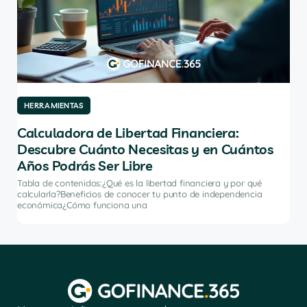
HERRAMIENTAS
HE
Calculadora de Libertad Financiera:
Lo
Descubre Cuánto Necesitas y en Cuántos
Ca
Años Podrás Ser Libre
ómo
Tabl
de 
Tabla de contenidos:¿Qué es la libertad financiera y por qué
fina
calcularla?Beneficios de conocer tu punto de independencia
económica¿Cómo funciona una