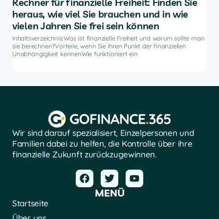
für
Rechner für finanzielle Freiheit: Finden Sie
Di
heraus, wie viel Sie brauchen und in wie
An
vielen Jahren Sie frei sein können
e
Inha
Anla
Inhaltsverzeichnis:Was ist finanzielle Freiheit und warum sollte man
ten
hilf
sie berechnen?Vorteile, wenn Sie Ihren Punkt der finanziellen
 und
die
Unabhängigkeit kennenWie funktioniert ein
Wir sind darauf spezialisiert, Einzelpersonen und
Familien dabei zu helfen, die Kontrolle über ihre
finanzielle Zukunft zurückzugewinnen.
MENÜ
Startseite
Über uns