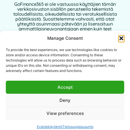
GoFinance365 ei ole vastuussa käyttäjien tämän
verkkosivuston sisällön perusteella tekemistä
taloudellisista, oikeudellisista tai verotuksellisista
päätöksistä. Suosittelemme vahvasti, että otat
yhteyttä asuinmaasi pätevään ja lisensoituun
ammattilaisneuvonantajaan ennen kuin teet
henkilökohtaisia tai liiketoimintaan liittyviä
Manage Consent
taloudellisia päätöksiä.
Tämän verkkosivuston käyttö edellyttää tämän
To provide the best experiences, we use technologies like cookies to
vastuuvapauslausekkeen hyväksymistä.
store and/or access device information. Consenting to these
GoFinance365, sen kirjoittajat tai avustajat eivät ole
technologies will allow us to process data such as browsing behavior or
vastuussa mistään suorista, epäsuorista tai välillisistä
unique IDs on this site. Not consenting or withdrawing consent, may
vahingoista, jotka johtuvat sivustolla olevien tietojen
adversely affect certain features and functions.
käytöstä.
Tämä verkkosivusto on tarkoitettu
Accept
maailmanlaajuiselle yleisölle. Tarjotut työkalut tai
neuvot eivät välttämättä sovellu tai ole sallittuja
Deny
tietyissä lainkäyttöalueissa. Jokainen käyttäjä on
vastuussa sisällön laillisuuden, relevanssin ja
sovellettavuuden tarkistamisesta paikallisten lakien
View preferences
mukaisesti.
Evästekäytäntö
Tietosuojalausunto