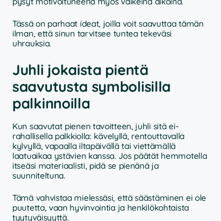
pysyt motivoituneena myös vaikeina aikoina.
Tässä on parhaat ideat, joilla voit saavuttaa tämän
ilman, että sinun tarvitsee tuntea tekeväsi
uhrauksia.
Juhli jokaista pientä
saavutusta symbolisilla
palkinnoilla
Kun saavutat pienen tavoitteen, juhli sitä ei-
rahallisella palkkiolla: kävelyllä, rentouttavalla
kylvyllä, vapaalla iltapäivällä tai viettämällä
laatuaikaa ystävien kanssa. Jos päätät hemmotella
itseäsi materiaalisti, pidä se pienänä ja
suunniteltuna.
Tämä vahvistaa mielessäsi, että säästäminen ei ole
puutetta, vaan hyvinvointia ja henkilökohtaista
tyytyväisyyttä.