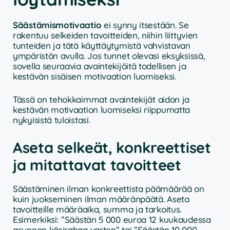
Säästämismotivaatio
ei synny itsestään. Se
rakentuu selkeiden tavoitteiden, niihin liittyvien
tunteiden ja tätä käyttäytymistä vahvistavan
ympäristön avulla. Jos tunnet olevasi eksyksissä,
sovella seuraavia avaintekijöitä todellisen ja
kestävän sisäisen motivaation luomiseksi.
Tässä on tehokkaimmat avaintekijät aidon ja
kestävän motivaation luomiseksi riippumatta
nykyisistä tuloistasi.
Aseta selkeät, konkreettiset
ja mitattavat tavoitteet
Säästäminen ilman konkreettista päämäärää on
kuin juokseminen ilman määränpäätä. Aseta
tavoitteille määräaika, summa ja tarkoitus.
Esimerkiksi: ”Säästän 5 000 euroa 12 kuukaudessa
asunnon käsirahaa varten” tai ”Säästän 10 000