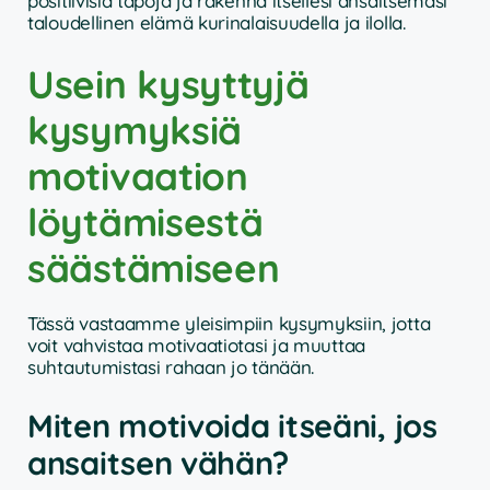
positiivisia tapoja ja rakenna itsellesi ansaitsemasi
taloudellinen elämä kurinalaisuudella ja ilolla.
Usein kysyttyjä
kysymyksiä
motivaation
löytämisestä
säästämiseen
Tässä vastaamme yleisimpiin kysymyksiin, jotta
voit vahvistaa motivaatiotasi ja muuttaa
suhtautumistasi rahaan jo tänään.
Miten motivoida itseäni, jos
ansaitsen vähän?