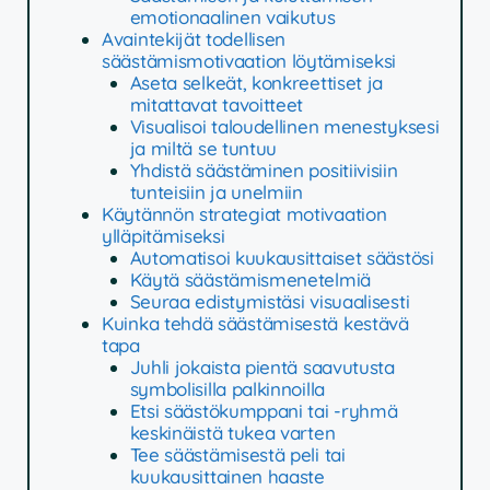
emotionaalinen vaikutus
Avaintekijät todellisen
säästämismotivaation löytämiseksi
Aseta selkeät, konkreettiset ja
mitattavat tavoitteet
Visualisoi taloudellinen menestyksesi
ja miltä se tuntuu
Yhdistä säästäminen positiivisiin
tunteisiin ja unelmiin
Käytännön strategiat motivaation
ylläpitämiseksi
Automatisoi kuukausittaiset säästösi
Käytä säästämismenetelmiä
Seuraa edistymistäsi visuaalisesti
Kuinka tehdä säästämisestä kestävä
tapa
Juhli jokaista pientä saavutusta
symbolisilla palkinnoilla
Etsi säästökumppani tai -ryhmä
keskinäistä tukea varten
Tee säästämisestä peli tai
kuukausittainen haaste