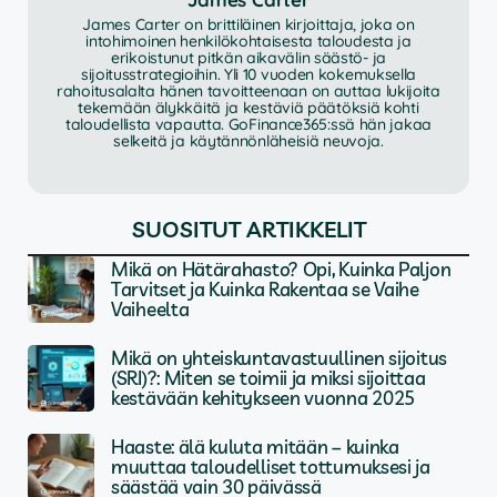
James Carter on brittiläinen kirjoittaja, joka on
intohimoinen henkilökohtaisesta taloudesta ja
erikoistunut pitkän aikavälin säästö- ja
sijoitusstrategioihin. Yli 10 vuoden kokemuksella
rahoitusalalta hänen tavoitteenaan on auttaa lukijoita
tekemään älykkäitä ja kestäviä päätöksiä kohti
taloudellista vapautta. GoFinance365:ssä hän jakaa
selkeitä ja käytännönläheisiä neuvoja.
SUOSITUT ARTIKKELIT
Mikä on Hätärahasto? Opi, Kuinka Paljon
Tarvitset ja Kuinka Rakentaa se Vaihe
Vaiheelta
Mikä on yhteiskuntavastuullinen sijoitus
(SRI)?: Miten se toimii ja miksi sijoittaa
kestävään kehitykseen vuonna 2025
Haaste: älä kuluta mitään – kuinka
muuttaa taloudelliset tottumuksesi ja
säästää vain 30 päivässä