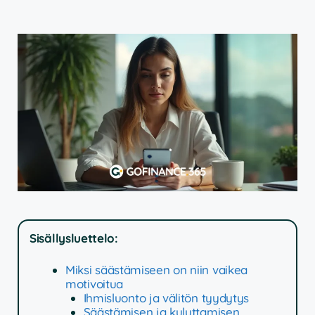
Sisällysluettelo:
Miksi säästämiseen on niin vaikea
motivoitua
Ihmisluonto ja välitön tyydytys
Säästämisen ja kuluttamisen