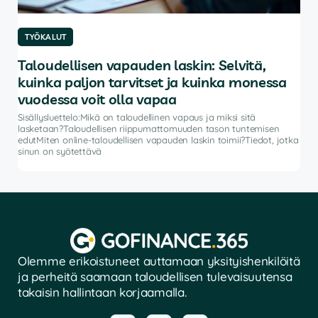
TYÖKALUT
TY
Taloudellisen vapauden laskin: Selvitä,
Pa
kuinka paljon tarvitset ja kuinka monessa
Sisä
autt
vuodessa voit olla vapaa
ohje
Sisällysluettelo:Mikä on taloudellinen vapaus ja miksi sitä
salk
lasketaan?Taloudellisen riippumattomuuden tason tuntemisen
vat
edutMiten online-taloudellisen vapauden laskin toimii?Tiedot, jotka
sinun on syötettävä
Olemme erikoistuneet auttamaan yksityishenkilöitä
ja perheitä saamaan taloudellisen tulevaisuutensa
takaisin hallintaan korjaamalla.