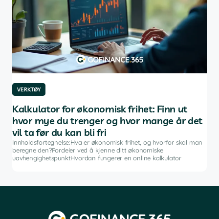
VERKTØY
VE
ng
Kalkulator for økonomisk frihet: Finn ut
De
hvor mye du trenger og hvor mange år det
in
vil ta før du kan bli fri
dan
Innh
inve
Innholdsfortegnelse:Hva er økonomisk frihet, og hvorfor skal man
fina
beregne den?Fordeler ved å kjenne ditt økonomiske
pro
uavhengighetspunktHvordan fungerer en online kalkulator