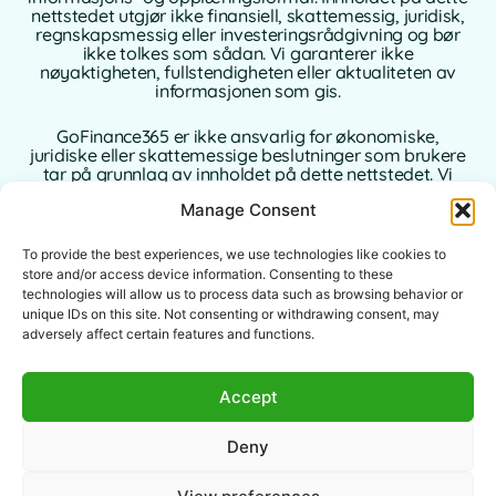
nettstedet utgjør ikke finansiell, skattemessig, juridisk,
regnskapsmessig eller investeringsrådgivning og bør
ikke tolkes som sådan. Vi garanterer ikke
nøyaktigheten, fullstendigheten eller aktualiteten av
informasjonen som gis.
GoFinance365 er ikke ansvarlig for økonomiske,
juridiske eller skattemessige beslutninger som brukere
tar på grunnlag av innholdet på dette nettstedet. Vi
anbefaler på det sterkeste at du konsulterer en
Manage Consent
kvalifisert og autorisert profesjonell rådgiver i ditt
hjemland før du tar beslutninger om dine personlige
eller forretningsmessige finanser.
To provide the best experiences, we use technologies like cookies to
store and/or access device information. Consenting to these
Bruk av dette nettstedet innebærer full aksept av
technologies will allow us to process data such as browsing behavior or
denne ansvarsfraskrivelsen. Verken GoFinance365 eller
unique IDs on this site. Not consenting or withdrawing consent, may
dets forfattere eller bidragsytere påtar seg noe ansvar
adversely affect certain features and functions.
for direkte, indirekte eller følgeskader som oppstår
som følge av bruken av informasjonen som gis.
Accept
Dette nettstedet er ment for et globalt publikum.
Verktøyene eller rådene som tilbys, er ikke
Deny
nødvendigvis gjeldende eller tillatt i alle jurisdiksjoner.
Hver bruker er ansvarlig for å kontrollere lovligheten,
relevansen og anvendbarheten av innholdet i henhold