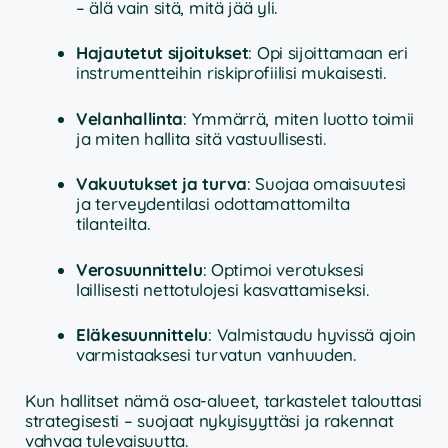
– älä vain sitä, mitä jää yli.
Hajautetut sijoitukset
: Opi sijoittamaan eri
instrumentteihin riskiprofiilisi mukaisesti.
Velanhallinta
: Ymmärrä, miten luotto toimii
ja miten hallita sitä vastuullisesti.
Vakuutukset ja turva
: Suojaa omaisuutesi
ja terveydentilasi odottamattomilta
tilanteilta.
Verosuunnittelu
: Optimoi verotuksesi
laillisesti nettotulojesi kasvattamiseksi.
Eläkesuunnittelu
: Valmistaudu hyvissä ajoin
varmistaaksesi turvatun vanhuuden.
Kun hallitset nämä osa-alueet, tarkastelet talouttasi
strategisesti – suojaat nykyisyyttäsi ja rakennat
vahvaa tulevaisuutta.