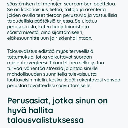
säästämisen tai menojen seuraamisen opettelua.
Se on kokonaisuus tietoa, taitoja ja asenteita,
joiden avulla teet tietoon perustuvia ja vastuullisia
taloudellisia päätöksiä arjessa. Se ulottuu
perusasioista, kuten budjetoinnista ja
säästämisestä, aina sijoittamiseen,
eläkesuunnitteluun ja riskienhallintaan.
Talousvalistus edistää myös terveellisiä
tottumuksia, jotka vaikuttavat suoraan
mielenterveyteesi. Taloudellinen selkeys tuo
turvaa, vähentää stressiä ja antaa sinulle
mahdollisuuden suunnitella tulevaisuutta
luottavaisin mielin, koska tiedät rakentavasi vahvaa
perustaa tavoitteidesi saavuttamiselle.
Perusasiat, jotka sinun on
hyvä hallita
talousvalistuksessa