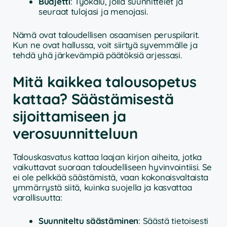
Budjetti
: Työkalu, jolla suunnittelet ja
seuraat tulojasi ja menojasi.
Nämä ovat taloudellisen osaamisen peruspilarit.
Kun ne ovat hallussa, voit siirtyä syvemmälle ja
tehdä yhä järkevämpiä päätöksiä arjessasi.
Mitä kaikkea talousopetus
kattaa? Säästämisestä
sijoittamiseen ja
verosuunnitteluun
Talouskasvatus kattaa laajan kirjon aiheita, jotka
vaikuttavat suoraan taloudelliseen hyvinvointiisi. Se
ei ole pelkkää säästämistä, vaan kokonaisvaltaista
ymmärrystä siitä, kuinka suojella ja kasvattaa
varallisuutta:
Suunniteltu säästäminen
: Säästä tietoisesti