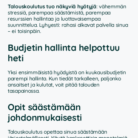
Talouskoulutus tuo näkyviä hyötyjä
: vähemmän
stressiä, parempaa säästämistä, parempaa
resurssien hallintaa ja luottavaisempaa
suunnittelua. Lyhyesti: rahasi alkavat palvella sinua
– ei toisinpäin.
Budjetin hallinta helpottuu
heti
Yksi ensimmäisistä hyödyistä on kuukausibudjetin
parempi hallinta. Kun tiedät tarkalleen, paljonko
ansaitset ja kulutat, voit pitää talouden
tasapainossa.
Opit säästämään
johdonmukaisesti
Talouskoulutus opettaa sinua säästämään
järjestelmällisesti. Käytä konkreettisia menetelmiä,