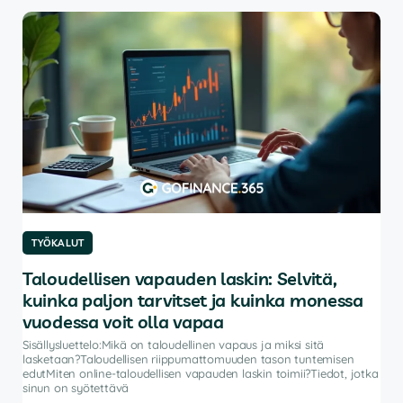
TYÖKALUT
TY
Taloudellisen vapauden laskin: Selvitä,
Pa
kuinka paljon tarvitset ja kuinka monessa
Sisä
autt
vuodessa voit olla vapaa
ohje
Sisällysluettelo:Mikä on taloudellinen vapaus ja miksi sitä
salk
lasketaan?Taloudellisen riippumattomuuden tason tuntemisen
vat
edutMiten online-taloudellisen vapauden laskin toimii?Tiedot, jotka
sinun on syötettävä