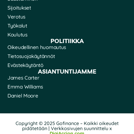
Sijoitukset
Verotus
Työkalut
Koulutus
POLITIIKKA
Oikeudellinen huomautus
Tietosuojakäytännöt
Evästekäytäntö
ASIANTUNTIJAMME
James Carter
Emma Williams
Daniel Moore
Copyright © 2025 Gofinance – Kaikki oikeudet
pidätetään | Verkkosivujen suunnittelu x
DigiAccion.com