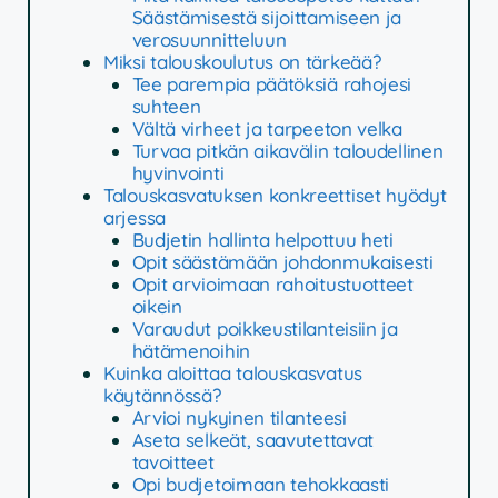
Säästämisestä sijoittamiseen ja
verosuunnitteluun
Miksi talouskoulutus on tärkeää?
Tee parempia päätöksiä rahojesi
suhteen
Vältä virheet ja tarpeeton velka
Turvaa pitkän aikavälin taloudellinen
hyvinvointi
Talouskasvatuksen konkreettiset hyödyt
arjessa
Budjetin hallinta helpottuu heti
Opit säästämään johdonmukaisesti
Opit arvioimaan rahoitustuotteet
oikein
Varaudut poikkeustilanteisiin ja
hätämenoihin
Kuinka aloittaa talouskasvatus
käytännössä?
Arvioi nykyinen tilanteesi
Aseta selkeät, saavutettavat
tavoitteet
Opi budjetoimaan tehokkaasti