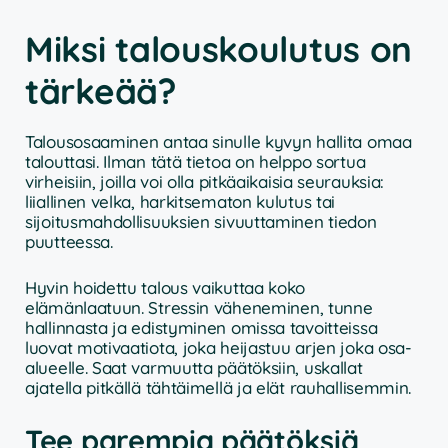
Miksi talouskoulutus on
tärkeää?
Talousosaaminen antaa sinulle kyvyn hallita omaa
talouttasi. Ilman tätä tietoa on helppo sortua
virheisiin, joilla voi olla pitkäaikaisia seurauksia:
liiallinen velka, harkitsematon kulutus tai
sijoitusmahdollisuuksien sivuuttaminen tiedon
puutteessa.
Hyvin hoidettu talous vaikuttaa koko
elämänlaatuun. Stressin väheneminen, tunne
hallinnasta ja edistyminen omissa tavoitteissa
luovat motivaatiota, joka heijastuu arjen joka osa-
alueelle. Saat varmuutta päätöksiin, uskallat
ajatella pitkällä tähtäimellä ja elät rauhallisemmin.
Tee parempia päätöksiä