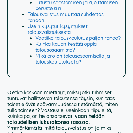
Tutustu säästämisen ja sijoittamisen
perusteisiin
Talousvalistus muuttaa suhdettasi
rahaan
Usein kysytyt kysymykset
talousvalistuksesta
Vaatiiko talouskoulutus paljon rahaa?
Kuinka kauan kestää oppia
talousosaamista?
Mikä ero on talousosaamisella ja
talouskoulutuksella?
Oletko koskaan miettinyt, miksi jotkut ihmiset
tuntuvat hallitsevan taloutensa täysin, kun taas
toiset elävät epävarmuudessa tietämättä, miten
tulla toimeen? Vastaus ei useinkaan riipu siitä,
kuinka paljon he ansaitsevat,
vaan heidän
taloudellisen lukutaitonsa tasosta
.
Ymmärtämällä, mitä talousvalistus on ja miksi