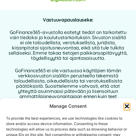
Vastuuvapauslauseke:
GoFinance365-sivustolla esitetyt tiedot on tarkoitettu
vain tiedoksi ja koulutustarkoituksiin. Sivuston sisältö
ei ole taloudellista, verotuksellista, juridista,
kirjanpitotai sijoitusneuvontaa, eikä sitä tule tulkita
sellaiseksi. Emme takaa tietojen paikkansapitävyyttä,
täydellisyyttä tai ajantasaisuutta.
GoFinance365 ei ole vastuussa käyttäjien tämän
verkkosivuston sisällön perusteella tekemistä
taloudellisista, oikeudellisista tai verotuksellisista
päätöksistä. Suosittelemme vahvasti, että otat
yhteyttä asuinmaasi pätevään ja lisensoituun
ammattilaisneuvonantajaan ennen kuin teet
henkilökohtaisia tai liiketoimintaan liittyviä
Manage Consent
taloudellisia päätöksiä.
Tämän verkkosivuston käyttö edellyttää tämän
To provide the best experiences, we use technologies like cookies to
vastuuvapauslausekkeen hyväksymistä.
store and/or access device information. Consenting to these
GoFinance365, sen kirjoittajat tai avustajat eivät ole
technologies will allow us to process data such as browsing behavior or
vastuussa mistään suorista, epäsuorista tai välillisistä
unique IDs on this site. Not consenting or withdrawing consent, may