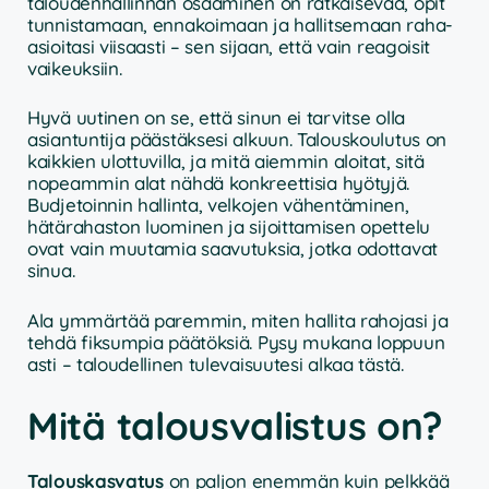
taloudenhallinnan osaaminen on ratkaisevaa, opit
tunnistamaan, ennakoimaan ja hallitsemaan raha-
asioitasi viisaasti – sen sijaan, että vain reagoisit
vaikeuksiin.
Hyvä uutinen on se, että sinun ei tarvitse olla
asiantuntija päästäksesi alkuun. Talouskoulutus on
kaikkien ulottuvilla, ja mitä aiemmin aloitat, sitä
nopeammin alat nähdä konkreettisia hyötyjä.
Budjetoinnin hallinta, velkojen vähentäminen,
hätärahaston luominen ja sijoittamisen opettelu
ovat vain muutamia saavutuksia, jotka odottavat
sinua.
Ala ymmärtää paremmin, miten hallita rahojasi ja
tehdä fiksumpia päätöksiä. Pysy mukana loppuun
asti – taloudellinen tulevaisuutesi alkaa tästä.
Mitä talousvalistus on?
Talouskasvatus
on paljon enemmän kuin pelkkää