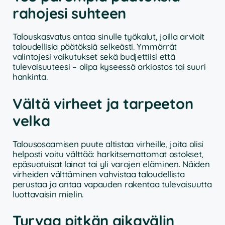
rahojesi suhteen
Talouskasvatus antaa sinulle työkalut, joilla arvioit
taloudellisia päätöksiä selkeästi. Ymmärrät
valintojesi vaikutukset sekä budjettiisi että
tulevaisuuteesi – olipa kyseessä arkiostos tai suuri
hankinta.
Vältä virheet ja tarpeeton
velka
Talousosaamisen puute altistaa virheille, joita olisi
helposti voitu välttää: harkitsemattomat ostokset,
epäsuotuisat lainat tai yli varojen eläminen. Näiden
virheiden välttäminen vahvistaa taloudellista
perustaa ja antaa vapauden rakentaa tulevaisuutta
luottavaisin mielin.
Turvaa pitkän aikavälin