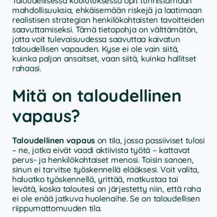
Taloudellisessa koulutuksessa opit tunnistamaan
mahdollisuuksia, ehkäisemään riskejä ja laatimaan
realistisen strategian henkilökohtaisten tavoitteiden
saavuttamiseksi. Tämä tietopohja on välttämätön,
jotta voit tulevaisuudessa saavuttaa kaivatun
taloudellisen vapauden. Kyse ei ole vain siitä,
kuinka paljon ansaitset, vaan siitä, kuinka hallitset
rahaasi.
Mitä on taloudellinen
vapaus?
Taloudellinen vapaus
on tila, jossa passiiviset tulosi
– ne, jotka eivät vaadi aktiivista työtä – kattavat
perus- ja henkilökohtaiset menosi. Toisin sanoen,
sinun ei tarvitse työskennellä elääksesi. Voit valita,
haluatko työskennellä, yrittää, matkustaa tai
levätä, koska taloutesi on järjestetty niin, että raha
ei ole enää jatkuva huolenaihe. Se on taloudellisen
riippumattomuuden tila.