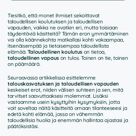
Tiesitkö, että monet ihmiset sekoittavat
taloudellisen koulutuksen ja taloudellisen
vapauden, vaikka ne ovatkin eri, mutta toisiaan
täydentäviä käsitteitä? Tämän eron ymmärtäminen
voi olla käännekohta matkallasi kohti vakaampaa,
itsenäisempää ja tietoisempaa taloudellista
elämää.
Taloudellinen koulutus
on tietoa,
taloudellinen vapaus
on tulos. Toinen on tie, toinen
on päämäärä.
Seuraavassa artikkelissa esittelemme
talouskasvatuksen ja taloudellisen vapauden
keskeiset erot, niiden välisen suhteen ja sen, mitä
tarvitset saavuttaaksesi molemmat. Lisäksi
vastaamme usein kysyttyihin kysymyksiin, jotta
voit soveltaa näitä käsitteitä omaan tilanteeseesi ja
edetä kohti elämää, jossa on vähemmän
taloudellisia huolia ja enemmän hallintaa ajastasi ja
päätöksistäsi.