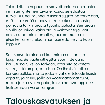
Taloudellisen vapauden saavuttaminen on monien
ihmisten yhteinen tavoite, koska se edustaa
turvallisuutta, rauhaa ja itsenäisyyttä. Se tarkoittaa,
että ei ole enää riippuvainen kuukausipalkasta,
pomosta tai kiinteästä työaikataulusta. Sen sijaan
sinulla on aikaa, vakautta ja vaihtoehtoja. Voit
omistautua rakastamallesi, auttaa muita tai
yksinkertaisesti elää ilman painetta selvitä kuun
loppuun.
Sen saavuttaminen ei kuitenkaan ole onnen
kysymys. Se vaatii sitkeyttä, suunnittelua ja
koulutusta. Siksi on tärkeää, ettei sitä sekoiteta
siihen, että on paljon rahaa. On ihmisiä, joilla on
korkea palkka, mutta jotka eivät ole taloudellisesti
vapaita, ja toisia, joilla on vaatimattomat tulot,
mutta jotka ovat vapaita, koska he ovat oppineet
hallitsemaan varansa hyvin.
Talouskasvatuksen ja