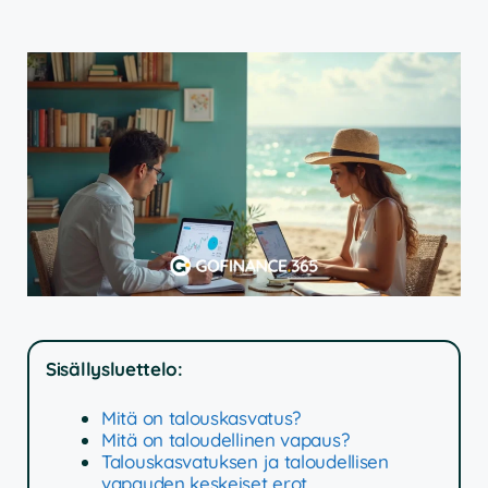
Sisällysluettelo:
Mitä on talouskasvatus?
Mitä on taloudellinen vapaus?
Talouskasvatuksen ja taloudellisen
vapauden keskeiset erot