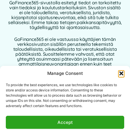
GoFinance365-sivustolla esitetyt tiedot on tarkoitettu
vain tiedoksi ja koulutustarkoituksiin. Sivuston sisältö
ei ole taloudellista, verotuksellista, juridista,
kirjanpitotai sijoitusneuvontaa, eikä sitä tule tulkita
sellaiseksi. Emme takaa tietojen paikkansapitävyyttä,
täydellisyyttä tai ajantasaisuutta.
GoFinance365 ei ole vastuussa käyttäjien tämän
verkkosivuston sisällön perusteella tekemistä
taloudellisista, oikeudellisista tai verotuksellisista
päätöksistä. Suosittelemme vahvasti, että otat
yhteyttä asuinmaasi pätevään ja lisensoituun
ammattilaisneuvonantajaan ennen kuin teet
henkilökohtaisia tai liiketoimintaan liittyviä
Manage Consent
taloudellisia päätöksiä.
To provide the best experiences, we use technologies like cookies to
Tämän verkkosivuston käyttö edellyttää tämän
vastuuvapauslausekkeen hyväksymistä.
store and/or access device information. Consenting to these
GoFinance365, sen kirjoittajat tai avustajat eivät ole
technologies will allow us to process data such as browsing behavior or
vastuussa mistään suorista, epäsuorista tai välillisistä
unique IDs on this site. Not consenting or withdrawing consent, may
vahingoista, jotka johtuvat sivustolla olevien tietojen
adversely affect certain features and functions.
käytöstä.
Tämä verkkosivusto on tarkoitettu
Accept
maailmanlaajuiselle yleisölle. Tarjotut työkalut tai