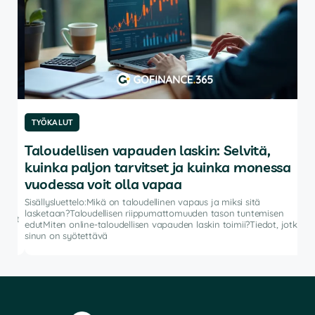
TYÖKALUT
TY
Taloudellisen vapauden laskin: Selvitä,
Pa
kuinka paljon tarvitset ja kuinka monessa
Sisä
autt
vuodessa voit olla vapaa
ohje
Sisällysluettelo:Mikä on taloudellinen vapaus ja miksi sitä
salk
lasketaan?Taloudellisen riippumattomuuden tason tuntemisen
vat
edutMiten online-taloudellisen vapauden laskin toimii?Tiedot, jotka
sinun on syötettävä