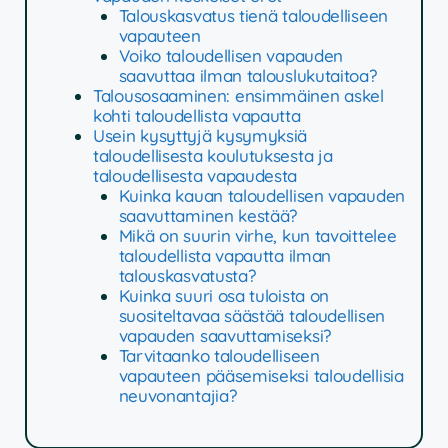
Talouskasvatus tienä taloudelliseen
vapauteen
Voiko taloudellisen vapauden
saavuttaa ilman talouslukutaitoa?
Talousosaaminen: ensimmäinen askel
kohti taloudellista vapautta
Usein kysyttyjä kysymyksiä
taloudellisesta koulutuksesta ja
taloudellisesta vapaudesta
Kuinka kauan taloudellisen vapauden
saavuttaminen kestää?
Mikä on suurin virhe, kun tavoittelee
taloudellista vapautta ilman
talouskasvatusta?
Kuinka suuri osa tuloista on
suositeltavaa säästää taloudellisen
vapauden saavuttamiseksi?
Tarvitaanko taloudelliseen
vapauteen pääsemiseksi taloudellisia
neuvonantajia?