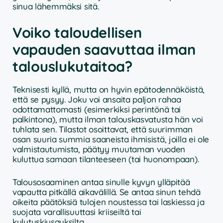
sinua lähemmäksi sitä.
Voiko taloudellisen
vapauden saavuttaa ilman
talouslukutaitoa?
Teknisesti kyllä, mutta on hyvin epätodennäköistä,
että se pysyy. Joku voi ansaita paljon rahaa
odottamattomasti (esimerkiksi perintönä tai
palkintona), mutta ilman talouskasvatusta hän voi
tuhlata sen. Tilastot osoittavat, että suurimman
osan suuria summia saaneista ihmisistä, joilla ei ole
valmistautumista, päätyy muutaman vuoden
kuluttua samaan tilanteeseen (tai huonompaan).
Talousosaaminen antaa sinulle kyvyn ylläpitää
vapautta pitkällä aikavälillä. Se antaa sinun tehdä
oikeita päätöksiä tulojen noustessa tai laskiessa ja
suojata varallisuuttasi kriiseiltä tai
kulutuskiusauksilta.