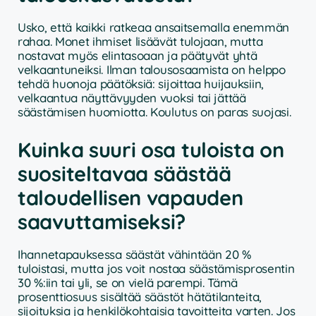
Usko, että kaikki ratkeaa ansaitsemalla enemmän
rahaa. Monet ihmiset lisäävät tulojaan, mutta
nostavat myös elintasoaan ja päätyvät yhtä
velkaantuneiksi. Ilman talousosaamista on helppo
tehdä huonoja päätöksiä: sijoittaa huijauksiin,
velkaantua näyttävyyden vuoksi tai jättää
säästämisen huomiotta. Koulutus on paras suojasi.
Kuinka suuri osa tuloista on
suositeltavaa säästää
taloudellisen vapauden
saavuttamiseksi?
Ihannetapauksessa säästät vähintään 20 %
tuloistasi, mutta jos voit nostaa säästämisprosentin
30 %:iin tai yli, se on vielä parempi. Tämä
prosenttiosuus sisältää säästöt hätätilanteita,
sijoituksia ja henkilökohtaisia tavoitteita varten. Jos