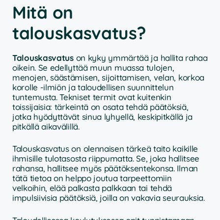
Mitä on
talouskasvatus?
Talouskasvatus
on kyky ymmärtää ja hallita rahaa
oikein. Se edellyttää muun muassa tulojen,
menojen, säästämisen, sijoittamisen, velan, korkoa
korolle -ilmiön ja taloudellisen suunnittelun
tuntemusta. Tekniset termit ovat kuitenkin
toissijaisia: tärkeintä on osata tehdä päätöksiä,
jotka hyödyttävät sinua lyhyellä, keskipitkällä ja
pitkällä aikavälillä.
Talouskasvatus on olennaisen tärkeä taito kaikille
ihmisille tulotasosta riippumatta. Se, joka hallitsee
rahansa, hallitsee myös päätöksentekonsa. Ilman
tätä tietoa on helppo joutua tarpeettomiin
velkoihin, elää palkasta palkkaan tai tehdä
impulsiivisia päätöksiä, joilla on vakavia seurauksia.