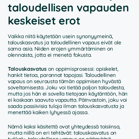
taloudellisen vapauden
keskeiset erot
Vaikka niitä käytetään usein synonyymeinä,
talouskasvatus ja taloudellinen vapaus eivät ole
sama asia. Niiden erojen ymmärtäminen on
olennaista, jotta ei menetä fokusta.
Talouskasvatus
on oppimisprosessi: opiskelet,
hankit tietoa, parannat tapojasi. Taloudellinen
vapaus on seurausta tämän oppimisen hyvästä
soveltamisesta. Joku voi tietää paljon taloudesta,
mutta jos hän ei sovella tietojaan käytäntöön, hän
ei koskaan saavuta vapautta. Päinvastoin, joku voi
saada passiivisia tuloja ilman talouskasvatusta ja
menettää kaiken lyhyessä ajassa.
Nämä kaksi käsitettä ovat yhteydessä toisiinsa,
mutta niillä on eri tehtävät: talouskasvatus on
työkalu, taloudellinen vapaus on päämäärä.