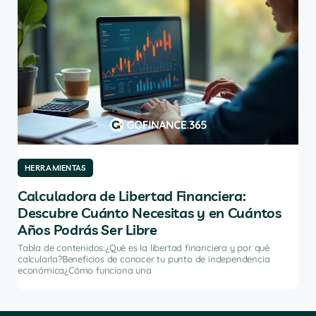
HERRAMIENTAS
HE
Calculadora de Libertad Financiera:
Lo
Descubre Cuánto Necesitas y en Cuántos
Ca
Años Podrás Ser Libre
ómo
Tabl
de 
Tabla de contenidos:¿Qué es la libertad financiera y por qué
fina
calcularla?Beneficios de conocer tu punto de independencia
económica¿Cómo funciona una