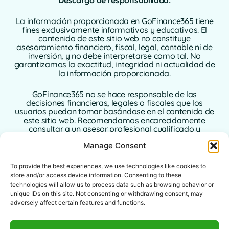
La información proporcionada en GoFinance365 tiene
fines exclusivamente informativos y educativos. El
contenido de este sitio web no constituye
asesoramiento financiero, fiscal, legal, contable ni de
inversión, y no debe interpretarse como tal. No
garantizamos la exactitud, integridad ni actualidad de
la información proporcionada.
GoFinance365 no se hace responsable de las
decisiones financieras, legales o fiscales que los
usuarios puedan tomar basándose en el contenido de
este sitio web. Recomendamos encarecidamente
consultar a un asesor profesional cualificado y
autorizado en su país de residencia antes de tomar
Manage Consent
cualquier decisión relacionada con sus finanzas
personales o empresariales.
To provide the best experiences, we use technologies like cookies to
El uso de este sitio web implica la aceptación plena de
store and/or access device information. Consenting to these
este aviso legal. Ni GoFinance365 ni sus autores o
technologies will allow us to process data such as browsing behavior or
colaboradores asumen ninguna responsabilidad por
unique IDs on this site. Not consenting or withdrawing consent, may
los daños directos, indirectos o consecuentes que
adversely affect certain features and functions.
puedan derivarse del uso de la información
proporcionada.