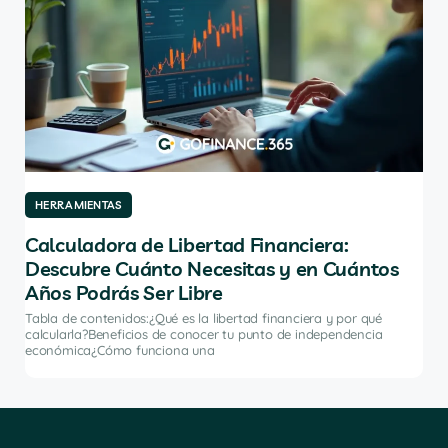
HERRAMIENTAS
HE
Calculadora de Libertad Financiera:
Lo
Descubre Cuánto Necesitas y en Cuántos
Ca
Años Podrás Ser Libre
ómo
Tabl
de 
Tabla de contenidos:¿Qué es la libertad financiera y por qué
fina
calcularla?Beneficios de conocer tu punto de independencia
económica¿Cómo funciona una