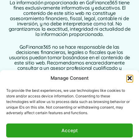
La información proporcionada en GoFinance365 tiene
fines exclusivamente informativos y educativos. El
contenido de este sitio web no constituye
asesoramiento financiero, fiscal, legal, contable ni de
inversión, y no debe interpretarse como tal. No
garantizamos la exactitud, integridad ni actualidad de
la información proporcionada.
GoFinance365 no se hace responsable de las
decisiones financieras, legales o fiscales que los
usuarios puedan tomar basándose en el contenido de
este sitio web. Recomendamos encarecidamente
consultar a un asesor profesional cualificado y
autorizado en su país de residencia antes de tomar
Manage Consent
cualquier decisión relacionada con sus finanzas
personales o empresariales.
To provide the best experiences, we use technologies like cookies to
El uso de este sitio web implica la aceptación plena de
store and/or access device information. Consenting to these
este aviso legal. Ni GoFinance365 ni sus autores o
technologies will allow us to process data such as browsing behavior or
colaboradores asumen ninguna responsabilidad por
unique IDs on this site. Not consenting or withdrawing consent, may
los daños directos, indirectos o consecuentes que
adversely affect certain features and functions.
puedan derivarse del uso de la información
proporcionada.
Accept
Este sitio web está destinado a un público global. Las