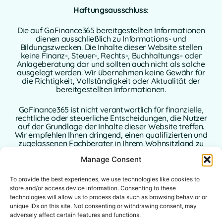
Haftungsausschluss:
Die auf GoFinance365 bereitgestellten Informationen
dienen ausschließlich zu Informations- und
Bildungszwecken. Die Inhalte dieser Website stellen
keine Finanz-, Steuer-, Rechts-, Buchhaltungs- oder
Anlageberatung dar und sollten auch nicht als solche
ausgelegt werden. Wir übernehmen keine Gewähr für
die Richtigkeit, Vollständigkeit oder Aktualität der
bereitgestellten Informationen.
GoFinance365 ist nicht verantwortlich für finanzielle,
rechtliche oder steuerliche Entscheidungen, die Nutzer
auf der Grundlage der Inhalte dieser Website treffen.
Wir empfehlen Ihnen dringend, einen qualifizierten und
zugelassenen Fachberater in Ihrem Wohnsitzland zu
konsultieren, bevor Sie Entscheidungen bezüglich Ihrer
Manage Consent
persönlichen oder geschäftlichen Finanzen treffen.
To provide the best experiences, we use technologies like cookies to
Mit der Nutzung dieser Website erklären Sie sich mit
diesem Haftungsausschluss vollständig einverstanden.
store and/or access device information. Consenting to these
Weder GoFinance365 noch seine Autoren oder
technologies will allow us to process data such as browsing behavior or
Mitwirkenden übernehmen eine Haftung für direkte,
unique IDs on this site. Not consenting or withdrawing consent, may
indirekte oder Folgeschäden, die sich aus der Nutzung
adversely affect certain features and functions.