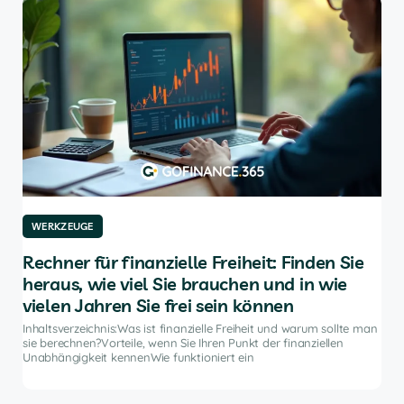
WERKZEUGE
W
für
Rechner für finanzielle Freiheit: Finden Sie
Di
heraus, wie viel Sie brauchen und in wie
An
vielen Jahren Sie frei sein können
e
Inha
Anla
Inhaltsverzeichnis:Was ist finanzielle Freiheit und warum sollte man
ten
hilf
sie berechnen?Vorteile, wenn Sie Ihren Punkt der finanziellen
 und
die
Unabhängigkeit kennenWie funktioniert ein