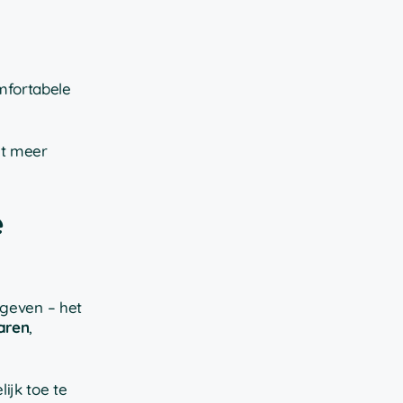
mfortabele
met meer
e
tgeven – het
aren
,
lijk toe te