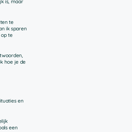
k is, maar
aten te
an ik sparen
 op te
ntwoorden,
ek hoe je de
ituaties en
lijk
oals een