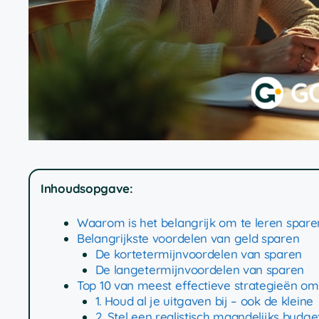
Inhoudsopgave:
Waarom is het belangrijk om te leren spare
Belangrijkste voordelen van geld sparen
De kortetermijnvoordelen van sparen
De langetermijnvoordelen van sparen
Top 10 van meest effectieve strategieën om 
1. Houd al je uitgaven bij – ook de kleine
2. Stel een realistisch maandelijks budge