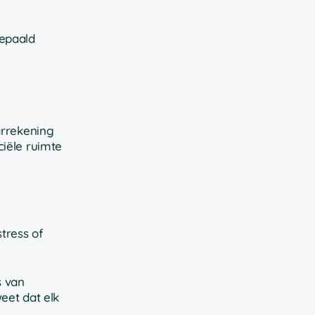
bepaald
arrekening
ciële ruimte
tress of
s van
eet dat elk