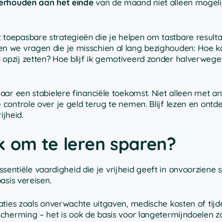
verhouden aan het einde
van de maand niet alleen mogelij
rect toepasbare strategieën die je helpen om tastbare result
 we vragen die je misschien al lang bezighouden: Hoe k
pzij zetten? Hoe blijf ik gemotiveerd zonder halverwege
aar een stabielere financiële toekomst. Niet alleen met a
controle over je geld terug te nemen. Blijf lezen en ontd
ijheid.
k om te leren sparen?
ssentiële vaardigheid die je vrijheid geeft in onvoorziene s
asis vereisen.
ties zoals onverwachte uitgaven, medische kosten of tijde
cherming – het is ook de basis voor langetermijndoelen z