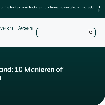
online brokers voor beginners: platforms, commissies en keuzegids
de b
je ze
ver ons
Auteurs
and: 10 Manieren of
n