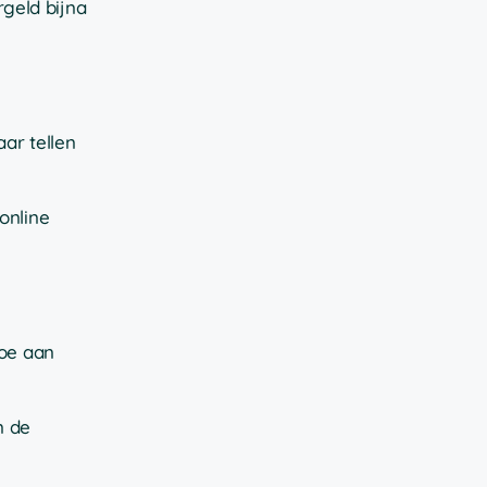
geld bijna
aar tellen
online
toe aan
n de