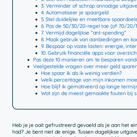
3. Verminder of schrap onnodige uitgav
4. Automatiseer je spaargeld
5. Stel duidelijke en meetbare spaardoel
6. Pas de 50/30/20-regel toe (of 70/20/1
7. Vermijd dagelijkse “ant-spending”
8. Maak gebruik van aanbiedingen en ko
9. Bespaar op vaste lasten: energie, int
10. Gebruik financiële apps voor overzich
Pas deze 10 manieren om te besparen vand
Veelgestelde vragen over meer geld spare
Hoe spaar ik als ik weinig verdien?
Welk percentage van mijn inkomen moet
Hoe blijf ik gemotiveerd op lange termij
Wat zijn de meest gemaakte fouten bij 
Heb je je ooit gefrustreerd gevoeld als je aan het e
had? Je bent niet de enige. Tussen dagelijkse uitga