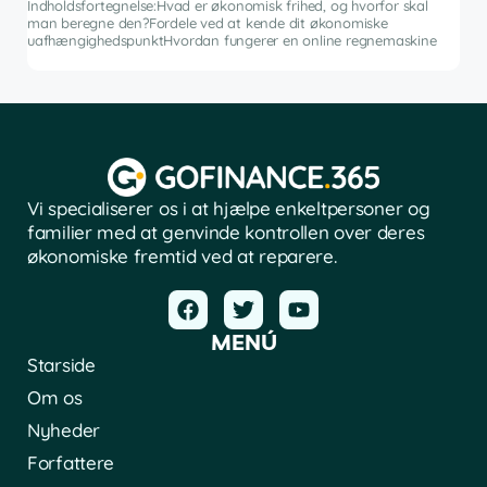
Indholdsfortegnelse:Hvad er økonomisk frihed, og hvorfor skal
fina
man beregne den?Fordele ved at kende dit økonomiske
sof
uafhængighedspunktHvordan fungerer en online regnemaskine
Vi specialiserer os i at hjælpe enkeltpersoner og
familier med at genvinde kontrollen over deres
økonomiske fremtid ved at reparere.
MENÚ
Starside
Om os
Nyheder
Forfattere