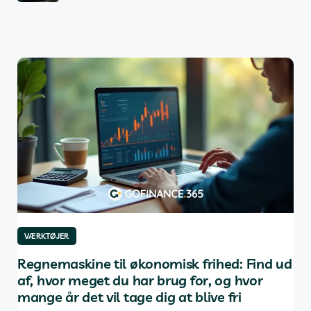
VÆRKTØJER
VÆ
af
Regnemaskine til økonomisk frihed: Find ud
De
af, hvor meget du har brug for, og hvor
in
mange år det vil tage dig at blive fri
g
Indh
ng i
inve