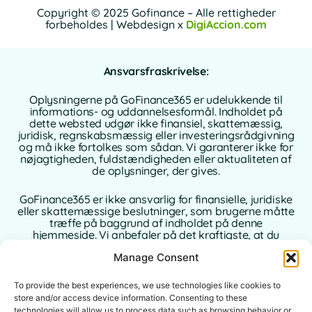
Copyright © 2025 Gofinance – Alle rettigheder
forbeholdes | Webdesign x
DigiAccion.com
Ansvarsfraskrivelse:
Oplysningerne på GoFinance365 er udelukkende til
informations- og uddannelsesformål. Indholdet på
dette websted udgør ikke finansiel, skattemæssig,
juridisk, regnskabsmæssig eller investeringsrådgivning
og må ikke fortolkes som sådan. Vi garanterer ikke for
nøjagtigheden, fuldstændigheden eller aktualiteten af
de oplysninger, der gives.
GoFinance365 er ikke ansvarlig for finansielle, juridiske
eller skattemæssige beslutninger, som brugerne måtte
træffe på baggrund af indholdet på denne
hjemmeside. Vi anbefaler på det kraftigste, at du
konsulterer en kvalificeret og autoriseret rådgiver i dit
Manage Consent
hjemland, inden du træffer beslutninger vedrørende
dine personlige eller forretningsmæssige finanser.
To provide the best experiences, we use technologies like cookies to
Brug af denne hjemmeside indebærer fuld accept af
store and/or access device information. Consenting to these
denne juridiske meddelelse. Hverken GoFinance365
technologies will allow us to process data such as browsing behavior or