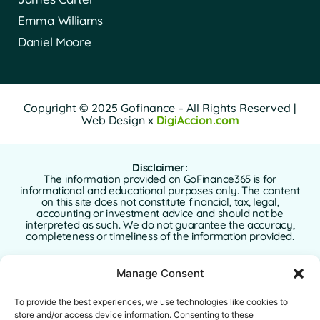
Emma Williams
Daniel Moore
Copyright © 2025 Gofinance – All Rights Reserved |
Web Design x
DigiAccion.com
Disclaimer:
The information provided on GoFinance365 is for
informational and educational purposes only. The content
on this site does not constitute financial, tax, legal,
accounting or investment advice and should not be
interpreted as such. We do not guarantee the accuracy,
completeness or timeliness of the information provided.
GoFinance365 is not responsible for any financial, legal or
Manage Consent
tax decisions made by users based on the content of this
website. We strongly recommend consulting a qualified
and licensed professional advisor in your country of
To provide the best experiences, we use technologies like cookies to
residence before making any decisions regarding your
store and/or access device information. Consenting to these