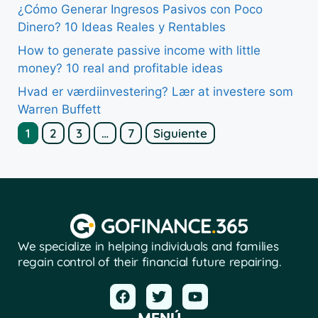
¿Cómo Generar Ingresos Pasivos con Poco
Dinero? 10 Ideas Reales y Rentables
How to generate passive income with little
money? 10 real and profitable ideas
Hvad er værdiinvestering? Lær at investere som
Warren Buffett
1
2
3
…
7
Siguiente
We specialize in helping individuals and families
regain control of their financial future repairing.
MENÚ